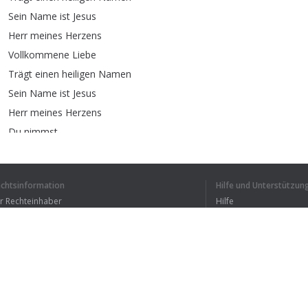
Sein
Name
ist
Jesus
Herr
meines
Herzens
Vollkommene
Liebe
Trägt
einen
heiligen
Namen
Sein
Name
ist
Jesus
Herr
meines
Herzens
Du
nimmst
Alles
weg
von
mir
Ich
bin
echtsinformation
Hilfe und Unterstützun
Ein
neuer
Mensch
mit
dir
ür Rechteinhaber
Hilfe
Bedingungen der Vertraulichkeit
FAQ
erms of Use
Browser-Erweiterung
ICH HABE DEN GANZEN