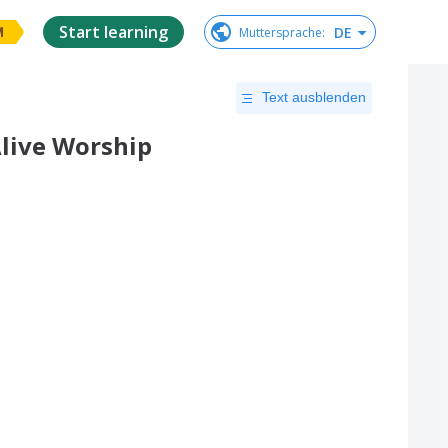
Start learning
DE
Muttersprache
:
M
Text ausblenden
live Worship