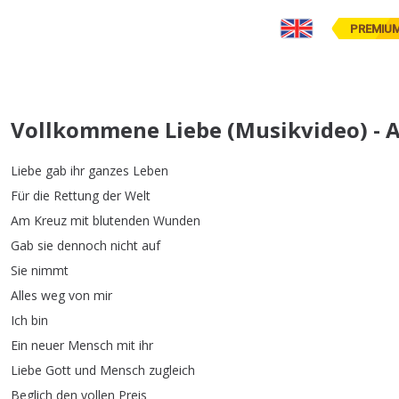
PREMIU
Vollkommene Liebe (Musikvideo) - A
Liebe
gab
ihr
ganzes
Leben
Für
die
Rettung
der
Welt
Am
Kreuz
mit
blutenden
Wunden
Gab
sie
dennoch
nicht
auf
Sie
nimmt
Alles
weg
von
mir
Ich
bin
Ein
neuer
Mensch
mit
ihr
Liebe
Gott
und
Mensch
zugleich
Beglich
den
vollen
Preis