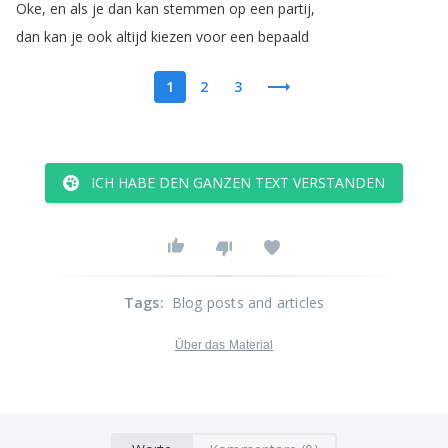
Oke
,
en
als
je
dan
kan
stemmen
op
een
partij
,
dan
kan
je
ook
altijd
kiezen
voor
een
bepaald
1
2
3
ICH HABE DEN GANZEN TEXT VERSTANDEN
Tags
:
Blog posts and articles
Über das Material