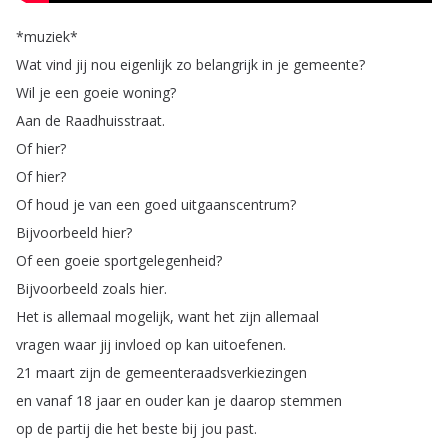
*
muziek
*
Wat
vind
jij
nou
eigenlijk
zo
belangrijk
in
je
gemeente
?
Wil
je
een
goeie
woning
?
Aan
de
Raadhuisstraat
.
Of
hier
?
Of
hier
?
Of
houd
je
van
een
goed
uitgaanscentrum
?
Bijvoorbeeld
hier
?
Of
een
goeie
sportgelegenheid
?
Bijvoorbeeld
zoals
hier
.
Het
is
allemaal
mogelijk
,
want
het
zijn
allemaal
vragen
waar
jij
invloed
op
kan
uitoefenen
.
21
maart
zijn
de
gemeenteraadsverkiezingen
en
vanaf
18
jaar
en
ouder
kan
je
daarop
stemmen
op
de
partij
die
het
beste
bij
jou
past
.