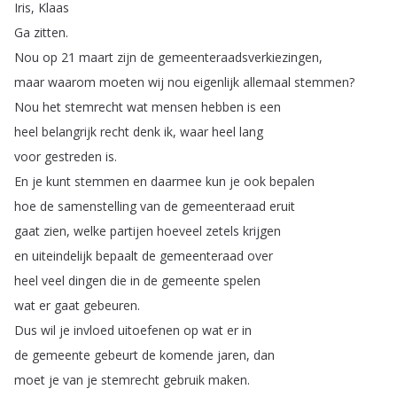
Iris
,
Klaas
Ga
zitten
.
Nou
op
21
maart
zijn
de
gemeenteraadsverkiezingen
,
maar
waarom
moeten
wij
nou
eigenlijk
allemaal
stemmen
?
Nou
het
stemrecht
wat
mensen
hebben
is
een
heel
belangrijk
recht
denk
ik
,
waar
heel
lang
voor
gestreden
is
.
En
je
kunt
stemmen
en
daarmee
kun
je
ook
bepalen
hoe
de
samenstelling
van
de
gemeenteraad
eruit
gaat
zien
,
welke
partijen
hoeveel
zetels
krijgen
en
uiteindelijk
bepaalt
de
gemeenteraad
over
heel
veel
dingen
die
in
de
gemeente
spelen
wat
er
gaat
gebeuren
.
Dus
wil
je
invloed
uitoefenen
op
wat
er
in
de
gemeente
gebeurt
de
komende
jaren
,
dan
moet
je
van
je
stemrecht
gebruik
maken
.