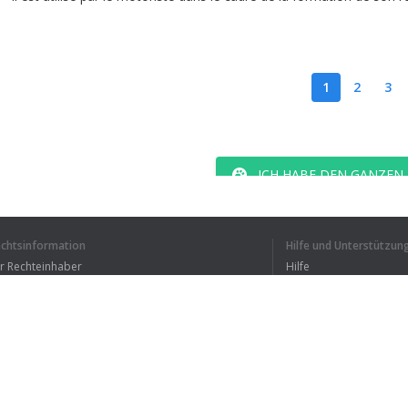
1
2
3
ICH HABE DEN GANZEN
echtsinformation
Hilfe und Unterstützun
ür Rechteinhaber
Hilfe
Bedingungen der Vertraulichkeit
FAQ
erms of Use
Browser-Erweiterung