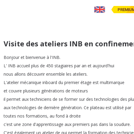
PREMIU
Visite des ateliers INB en confineme
Bonjour
et
bienvenue
à
l'INB
.
L'
INB
accueil
plus
de
450
stagiaires
par
an
et
aujourd'hui
nous
allons
découvrir
ensemble
les
ateliers
.
L'atelier
mécanique
inboard
du
premier
étage
est
multimarque
et
couvre
plusieurs
générations
de
moteurs
il
permet
aux
techniciens
de
se
former
sur
des
technologies
des
pl
aux
technologies
de
dernière
génération
.
Ce
plateau
est
utilisé
par
toutes
nos
formations
,
au
fond
à
droite
c'est
une
zone
d'apprentissage
aux
premiers
pas
dans
la
soudure
.
C'est
également
un
atelier
de
qui
permet
la
formation
des
technici