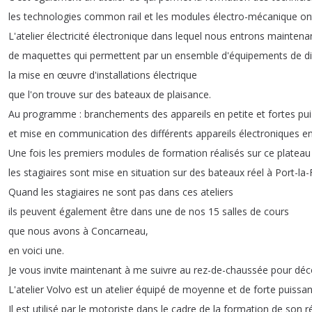
les
technologies
common
rail
et
les
modules
électro-mécanique
on
L'atelier
électricité
électronique
dans
lequel
nous
entrons
maintena
de
maquettes
qui
permettent
par
un
ensemble
d'équipements
de
d
la
mise
en
œuvre
d'installations
électrique
que
l'on
trouve
sur
des
bateaux
de
plaisance
.
Au
programme
:
branchements
des
appareils
en
petite
et
fortes
pu
et
mise
en
communication
des
différents
appareils
électroniques
en
Une
fois
les
premiers
modules
de
formation
réalisés
sur
ce
plateau
les
stagiaires
sont
mise
en
situation
sur
des
bateaux
réel
à
Port-la-
Quand
les
stagiaires
ne
sont
pas
dans
ces
ateliers
ils
peuvent
également
être
dans
une
de
nos
15
salles
de
cours
que
nous
avons
à
Concarneau
,
en
voici
une
.
Je
vous
invite
maintenant
à
me
suivre
au
rez-de-chaussée
pour
déc
L'atelier
Volvo
est
un
atelier
équipé
de
moyenne
et
de
forte
puissa
Il
est
utilisé
par
le
motoriste
dans
le
cadre
de
la
formation
de
son
r