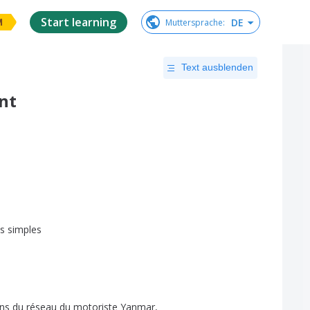
Start learning
DE
Muttersprache
:
M
Text ausblenden
nt
us
simples
ens
du
réseau
du
motoriste
Yanmar
,