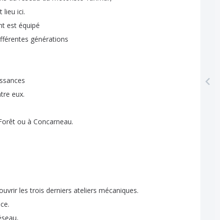
t
lieu
ici
.
nt
est
équipé
ifférentes
générations
issances
tre
eux
.
Forêt
ou
à
Concarneau
.
ouvrir
les
trois
derniers
ateliers
mécaniques
.
nce
.
éseau
,