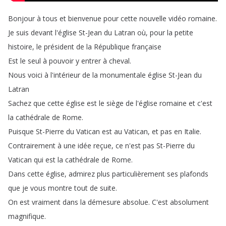
Bonjour
à
tous
et
bienvenue
pour
cette
nouvelle
vidéo
romaine
.
Je
suis
devant
l'église
St-Jean
du
Latran
où
,
pour
la
petite
histoire
,
le
président
de
la
République
française
Est
le
seul
à
pouvoir
y
entrer
à
cheval
.
Nous
voici
à
l'intérieur
de
la
monumentale
église
St-Jean
du
Latran
Sachez
que
cette
église
est
le
siège
de
l'église
romaine
et
c'est
la
cathédrale
de
Rome
.
Puisque
St-Pierre
du
Vatican
est
au
Vatican
,
et
pas
en
Italie
.
Contrairement
à
une
idée
reçue
,
ce
n'est
pas
St-Pierre
du
Vatican
qui
est
la
cathédrale
de
Rome
.
Dans
cette
église
,
admirez
plus
particulièrement
ses
plafonds
que
je
vous
montre
tout
de
suite
.
On
est
vraiment
dans
la
démesure
absolue
.
C'est
absolument
magnifique
.