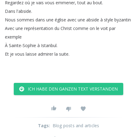
Regardez
où
je
vais
vous
emmener
,
tout
au
bout
.
Dans
l'abside
.
Nous
sommes
dans
une
église
avec
une
abside
à
style
byzantin
Avec
une
représentation
du
Christ
comme
on
le
voit
par
exemple
À
Sainte-Sophie
à
Istanbul
.
Et
je
vous
laisse
admirer
la
suite
.
ICH HABE DEN GANZEN TEXT VERSTANDEN
Tags
:
Blog posts and articles