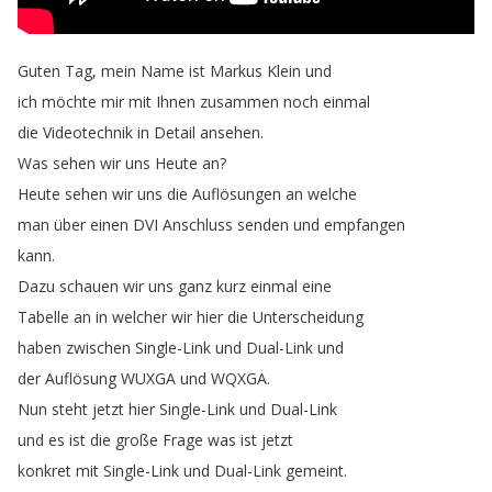
Guten
Tag
,
mein
Name
ist
Markus
Klein
und
ich
möchte
mir
mit
Ihnen
zusammen
noch
einmal
die
Videotechnik
in
Detail
ansehen
.
Was
sehen
wir
uns
Heute
an
?
Heute
sehen
wir
uns
die
Auflösungen
an
welche
man
über
einen
DVI
Anschluss
senden
und
empfangen
kann
.
Dazu
schauen
wir
uns
ganz
kurz
einmal
eine
Tabelle
an
in
welcher
wir
hier
die
Unterscheidung
haben
zwischen
Single-Link
und
Dual-Link
und
der
Auflösung
WUXGA
und
WQXGA
.
Nun
steht
jetzt
hier
Single-Link
und
Dual-Link
und
es
ist
die
große
Frage
was
ist
jetzt
konkret
mit
Single-Link
und
Dual-Link
gemeint
.