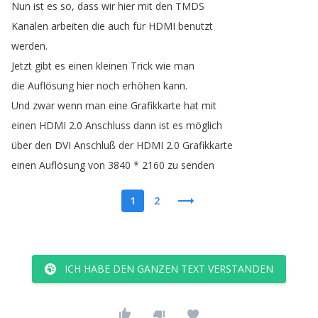
Nun
ist
es
so
,
dass
wir
hier
mit
den
TMDS
Kanälen
arbeiten
die
auch
für
HDMI
benutzt
werden
.
Jetzt
gibt
es
einen
kleinen
Trick
wie
man
die
Auflösung
hier
noch
erhöhen
kann
.
Und
zwar
wenn
man
eine
Grafikkarte
hat
mit
einen
HDMI
2.0
Anschluss
dann
ist
es
möglich
über
den
DVI
Anschluß
der
HDMI
2.0
Grafikkarte
einen
Auflösung
von
3840 * 2160
zu
senden
1
2
ICH HABE DEN GANZEN TEXT VERSTANDEN