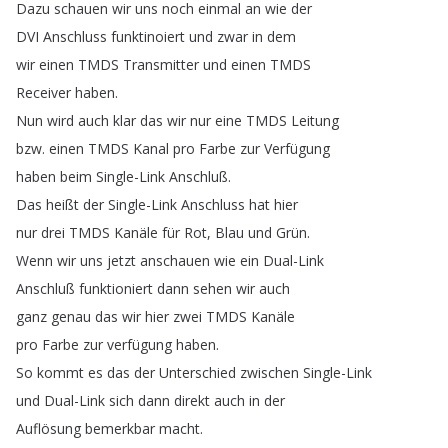
Dazu
schauen
wir
uns
noch
einmal
an
wie
der
DVI
Anschluss
funktinoiert
und
zwar
in
dem
wir
einen
TMDS
Transmitter
und
einen
TMDS
Receiver
haben
.
Nun
wird
auch
klar
das
wir
nur
eine
TMDS
Leitung
bzw
.
einen
TMDS
Kanal
pro
Farbe
zur
Verfügung
haben
beim
Single-Link
Anschluß
.
Das
heißt
der
Single-Link
Anschluss
hat
hier
nur
drei
TMDS
Kanäle
für
Rot
,
Blau
und
Grün
.
Wenn
wir
uns
jetzt
anschauen
wie
ein
Dual-Link
Anschluß
funktioniert
dann
sehen
wir
auch
ganz
genau
das
wir
hier
zwei
TMDS
Kanäle
pro
Farbe
zur
verfügung
haben
.
So
kommt
es
das
der
Unterschied
zwischen
Single-Link
und
Dual-Link
sich
dann
direkt
auch
in
der
Auflösung
bemerkbar
macht
.