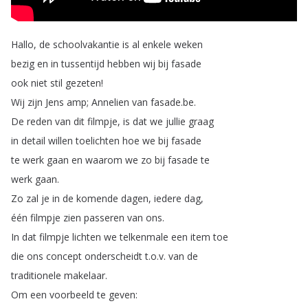
Hallo
,
de
schoolvakantie
is
al
enkele
weken
bezig
en
in
tussentijd
hebben
wij
bij
fasade
ook
niet
stil
gezeten
!
Wij
zijn
Jens
amp
;
Annelien
van
fasade
.
be
.
De
reden
van
dit
filmpje
,
is
dat
we
jullie
graag
in
detail
willen
toelichten
hoe
we
bij
fasade
te
werk
gaan
en
waarom
we
zo
bij
fasade
te
werk
gaan
.
Zo
zal
je
in
de
komende
dagen
,
iedere
dag
,
één
filmpje
zien
passeren
van
ons
.
In
dat
filmpje
lichten
we
telkenmale
een
item
toe
die
ons
concept
onderscheidt
t
.
o
.
v
.
van
de
traditionele
makelaar
.
Om
een
voorbeeld
te
geven
: