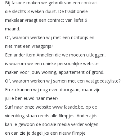
Bij
fasade
maken
we
gebruik
van
een
contract
die
slechts
3
weken
duurt
.
De
traditionele
makelaar
vraagt
een
contract
van
liefst
6
maand
.
Of
,
waarom
werken
wij
met
een
richtprijs
en
niet
met
een
vraagprijs
?
Een
ander
item
Annelien
die
we
moeten
uitleggen
,
is
waarom
we
een
unieke
persoonlijke
website
maken
voor
jouw
woning
,
appartement
of
grond
.
Of
,
waarom
werken
wij
samen
met
een
vastgoedstyliste
?
En
zo
kunnen
wij
nog
even
doorgaan
,
maar
zijn
jullie
benieuwd
naar
meer
?
Surf
naar
onze
website
www
.
fasade
.
be
,
op
de
videoblog
staan
reeds
alle
filmpjes
.
Anderzijds
kan
je
gewoon
de
sociale
media
verder
volgen
en
dan
zie
je
dagelijks
een
nieuw
filmpje