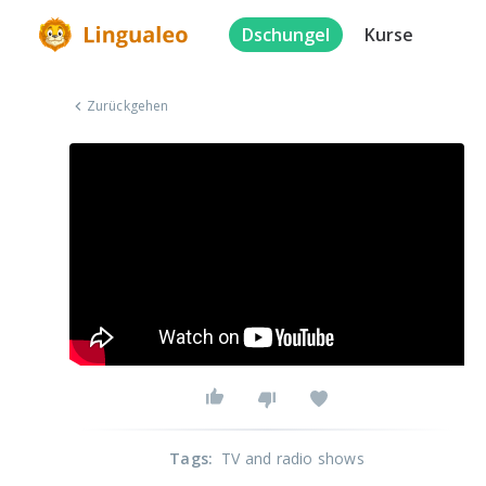
Dschungel
Kurse
Zurückgehen
Tags
:
TV and radio shows