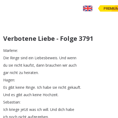
PREMIU
Verbotene Liebe - Folge 3791
Marlene
:
Die
Ringe
sind
ein
Liebesbeweis
.
Und
wenn
du
sie
nicht
kaufst
,
dann
brauchen
wir
auch
gar
nicht
zu
heiraten
.
Hagen
:
Es
gibt
keine
Ringe
.
Ich
habe
sie
nicht
gekauft
.
Und
es
gibt
auch
keine
Hochzeit
.
Sebastian
:
Ich
kriege
jetzt
was
ich
will
.
Und
dich
habe
ich
noch
nicht
aufgegeben
.