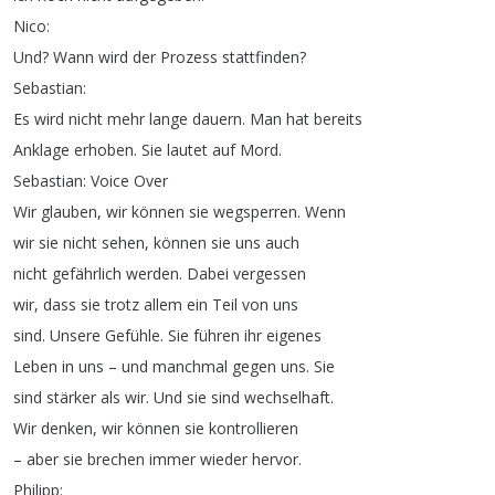
Nico
:
Und
?
Wann
wird
der
Prozess
stattfinden
?
Sebastian
:
Es
wird
nicht
mehr
lange
dauern
.
Man
hat
bereits
Anklage
erhoben
.
Sie
lautet
auf
Mord
.
Sebastian
:
Voice
Over
Wir
glauben
,
wir
können
sie
wegsperren
.
Wenn
wir
sie
nicht
sehen
,
können
sie
uns
auch
nicht
gefährlich
werden
.
Dabei
vergessen
wir
,
dass
sie
trotz
allem
ein
Teil
von
uns
sind
.
Unsere
Gefühle
.
Sie
führen
ihr
eigenes
Leben
in
uns
–
und
manchmal
gegen
uns
.
Sie
sind
stärker
als
wir
.
Und
sie
sind
wechselhaft
.
Wir
denken
,
wir
können
sie
kontrollieren
–
aber
sie
brechen
immer
wieder
hervor
.
Philipp
: