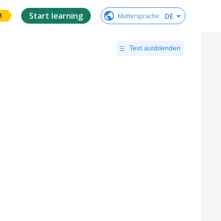
Start learning
DE
Muttersprache
:
M
Text ausblenden