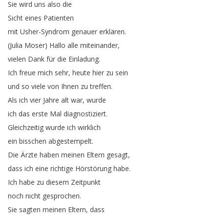
Sie
wird
uns
also
die
Sicht
eines
Patienten
mit
Usher-Syndrom
genauer
erklären
.
(
Julia
Moser
)
Hallo
alle
miteinander
,
vielen
Dank
für
die
Einladung
.
Ich
freue
mich
sehr
,
heute
hier
zu
sein
und
so
viele
von
Ihnen
zu
treffen
.
Als
ich
vier
Jahre
alt
war
,
wurde
ich
das
erste
Mal
diagnostiziert
.
Gleichzeitig
wurde
ich
wirklich
ein
bisschen
abgestempelt
.
Die
Ärzte
haben
meinen
Eltern
gesagt
,
dass
ich
eine
richtige
Hörstörung
habe
.
Ich
habe
zu
diesem
Zeitpunkt
noch
nicht
gesprochen
.
Sie
sagten
meinen
Eltern
,
dass