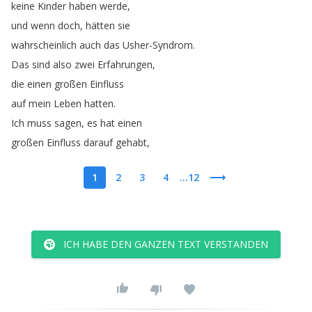
keine
Kinder
haben
werde
,
und
wenn
doch
,
hätten
sie
wahrscheinlich
auch
das
Usher-Syndrom
.
Das
sind
also
zwei
Erfahrungen
,
die
einen
großen
Einfluss
auf
mein
Leben
hatten
.
Ich
muss
sagen
,
es
hat
einen
großen
Einfluss
darauf
gehabt
,
1
2
3
4
...12
ICH HABE DEN GANZEN TEXT VERSTANDEN