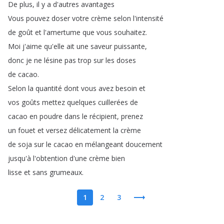
De
plus
,
il
y
a
d'autres
avantages
Vous
pouvez
doser
votre
crème
selon
l'intensité
de
goût
et
l'amertume
que
vous
souhaitez
.
Moi
j'aime
qu'elle
ait
une
saveur
puissante
,
donc
je
ne
lésine
pas
trop
sur
les
doses
de
cacao
.
Selon
la
quantité
dont
vous
avez
besoin
et
vos
goûts
mettez
quelques
cuillerées
de
cacao
en
poudre
dans
le
récipient
,
prenez
un
fouet
et
versez
délicatement
la
crème
de
soja
sur
le
cacao
en
mélangeant
doucement
jusqu'à
l'obtention
d'une
crème
bien
lisse
et
sans
grumeaux
.
1
2
3