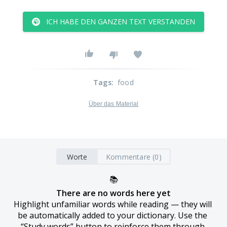
ICH HABE DEN GANZEN TEXT VERSTANDEN
Tags
:
food
Über das Material
Worte
Kommentare (0)
📚
There are no words here yet
Highlight unfamiliar words while reading — they will 
be automatically added to your dictionary. Use the 
“Study words” button to reinforce them through 