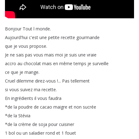
Bonjour
Tout
l
monde
.
Aujourd'hui
c'est
une
petite
recette
gourmande
que
je
vous
propose
.
Je
ne
sais
pas
vous
mais
moi
je
suis
une
vraie
accro
au
chocolat
mais
en
même
temps
je
surveille
ce
que
je
mange
.
Cruel
dilemme
direz-vous
!...
Pas
tellement
si
vous
suivez
ma
recette
.
En
ingrédients
il
vous
faudra
*
de
la
poudre
de
cacao
maigre
et
non
sucrée
*
de
la
Stévia
*
de
la
crème
de
soja
pour
cuisiner
1
bol
ou
un
saladier
rond
et
1
fouet