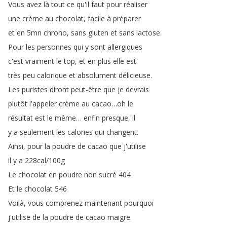
Vous
avez
là
tout
ce
qu'il
faut
pour
réaliser
une
crème
au
chocolat
,
facile
à
préparer
et
en
5mn
chrono
,
sans
gluten
et
sans
lactose
.
Pour
les
personnes
qui
y
sont
allergiques
c'est
vraiment
le
top
,
et
en
plus
elle
est
très
peu
calorique
et
absolument
délicieuse
.
Les
puristes
diront
peut-être
que
je
devrais
plutôt
l'appeler
crème
au
cacao
…
oh
le
résultat
est
le
même
…
enfin
presque
,
il
y
a
seulement
les
calories
qui
changent
.
Ainsi
,
pour
la
poudre
de
cacao
que
j'utilise
il
y
a
228cal
/100g
Le
chocolat
en
poudre
non
sucré
404
Et
le
chocolat
546
Voilà
,
vous
comprenez
maintenant
pourquoi
j'utilise
de
la
poudre
de
cacao
maigre
.