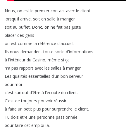
Nous
,
on
est
le
premier
contact
avec
le
client
lorsqu'il
arrive
,
soit
en
salle
à
manger
soit
au
buffet
.
Donc
,
on
ne
fait
pas
juste
placer
des
gens
on
est
comme
la
référence
d'accueil
.
Ils
nous
demandent
toute
sorte
d'informations
à
l'intérieur
du
Casino
,
même
si
ça
n'a
pas
rapport
avec
les
salles
à
manger
.
Les
qualités
essentielles
d'un
bon
serveur
pour
moi
c'est
surtout
d'être
à
l'écoute
du
client
.
C'est
de
toujours
pouvoir
réussir
à
faire
un
petit
plus
pour
surprendre
le
client
.
Tu
dois
être
une
personne
passionnée
pour
faire
cet
emploi-là
.