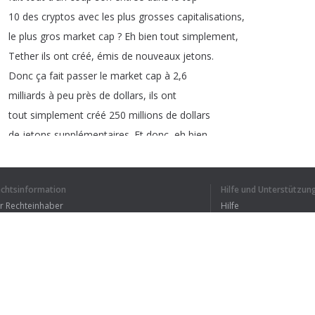
10
des
cryptos
avec
les
plus
grosses
capitalisations
,
le
plus
gros
market
cap
?
Eh
bien
tout
simplement
,
Tether
ils
ont
créé
,
émis
de
nouveaux
jetons
.
Donc
ça
fait
passer
le
market
cap
à
2,6
milliards
à
peu
près
de
dollars
,
ils
ont
tout
simplement
créé
250
millions
de
dollars
de
jetons
supplémentaires
.
Et
donc
,
eh
bien
avant
ils
étaient
à
2,4,
et
ils
ont
créé
200 000
de
plus
, 200
millions
de
plus
,
et
echtsinformation
Hilfe und Unterstützun
ça
fait
passer
à
2,6
milliards
de
dollars
ür Rechteinhaber
Hilfe
de
capitalisation
.
Ce
qui
est
extrêmement
Bedingungen der Vertraulichkeit
FAQ
erms of Use
1
2
3
4
5
Browser-Erweiterung