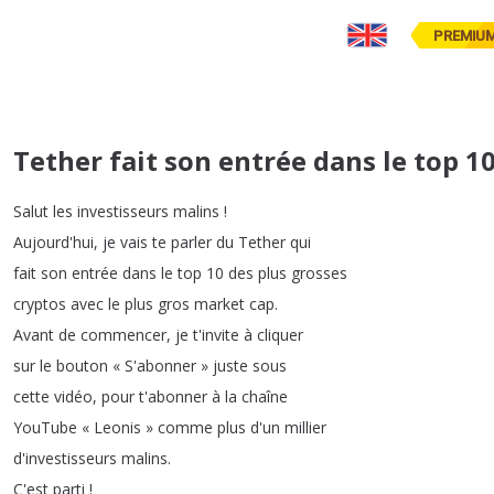
PREMIU
Tether fait son entrée dans le top 1
Salut
les
investisseurs
malins
!
Aujourd'hui
,
je
vais
te
parler
du
Tether
qui
fait
son
entrée
dans
le
top
10
des
plus
grosses
cryptos
avec
le
plus
gros
market
cap
.
Avant
de
commencer
,
je
t'invite
à
cliquer
sur
le
bouton
« S'abonner »
juste
sous
cette
vidéo
,
pour
t'abonner
à
la
chaîne
YouTube
« Leonis »
comme
plus
d'un
millier
d'investisseurs
malins
.
C'est
parti
!