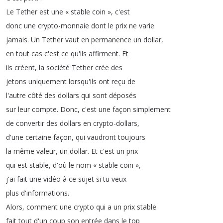
Le
Tether
est
une
« stable
coin »
,
c'est
donc
une
crypto-monnaie
dont
le
prix
ne
varie
jamais
.
Un
Tether
vaut
en
permanence
un
dollar
,
en
tout
cas
c'est
ce
qu'ils
affirment
.
Et
ils
créent
,
la
société
Tether
crée
des
jetons
uniquement
lorsqu'ils
ont
reçu
de
l'autre
côté
des
dollars
qui
sont
déposés
sur
leur
compte
.
Donc
,
c'est
une
façon
simplement
de
convertir
des
dollars
en
crypto-dollars
,
d'une
certaine
façon
,
qui
vaudront
toujours
la
même
valeur
,
un
dollar
.
Et
c'est
un
prix
qui
est
stable
,
d'où
le
nom
« stable
coin »
,
j'ai
fait
une
vidéo
à
ce
sujet
si
tu
veux
plus
d'informations
.
Alors
,
comment
une
crypto
qui
a
un
prix
stable
fait
tout
d'un
coup
son
entrée
dans
le
top