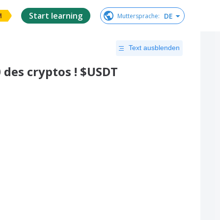
Start learning
DE
Muttersprache
:
M
Text ausblenden
0 des cryptos ! $USDT