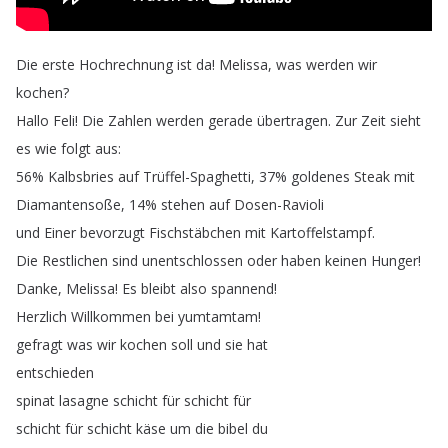
Die
erste
Hochrechnung
ist
da
!
Melissa
,
was
werden
wir
kochen
?
Hallo
Feli
!
Die
Zahlen
werden
gerade
übertragen
.
Zur
Zeit
sieht
es
wie
folgt
aus
:
56%
Kalbsbries
auf
Trüffel-Spaghetti
, 37%
goldenes
Steak
mit
Diamantensoße
, 14%
stehen
auf
Dosen-Ravioli
und
Einer
bevorzugt
Fischstäbchen
mit
Kartoffelstampf
.
Die
Restlichen
sind
unentschlossen
oder
haben
keinen
Hunger
!
Danke
,
Melissa
!
Es
bleibt
also
spannend
!
Herzlich
Willkommen
bei
yumtamtam
!
gefragt
was
wir
kochen
soll
und
sie
hat
entschieden
spinat
lasagne
schicht
für
schicht
für
schicht
für
schicht
käse
um
die
bibel
du