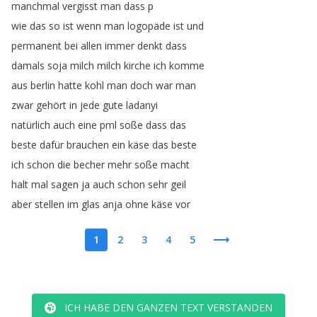
manchmal
vergisst
man
dass
p
wie
das
so
ist
wenn
man
logopäde
ist
und
permanent
bei
allen
immer
denkt
dass
damals
soja
milch
milch
kirche
ich
komme
aus
berlin
hatte
kohl
man
doch
war
man
zwar
gehört
in
jede
gute
ladanyi
natürlich
auch
eine
pml
soße
dass
das
beste
dafür
brauchen
ein
käse
das
beste
ich
schon
die
becher
mehr
soße
macht
halt
mal
sagen
ja
auch
schon
sehr
geil
aber
stellen
im
glas
anja
ohne
käse
vor
1
2
3
4
5
ICH HABE DEN GANZEN TEXT VERSTANDEN