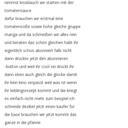
nimmst
knoblauch
wir
starten
mit
der
tomatensauce
dafür
brauchen
wir
erstmal
eine
tomatensoße
sowie
hohe
gleiche
gruppe
manga
und
da
schmeißen
wir
alles
rein
und
beraten
das
schön
gleichen
habt
ihr
eigentlich
schon
abonniert
falls
nicht
dann
drückte
jetzt
den
abonnieren
-button
und
weil
ihr
cool
sei
drückt
ihr
dann
eben
auch
gleich
die
glocke
damit
ihr
kein
kino
verpasst
weil
was
ist
wenn
ihr
lieblingsrezept
kommt
und
die
kriegt
es
einfach
nicht
mehr
zum
beispiel
ich
schneide
dezibel
jetzt
einen
käufer
für
die
base
brauchen
wir
jetzt
kommt
das
ganze
in
die
pfanne