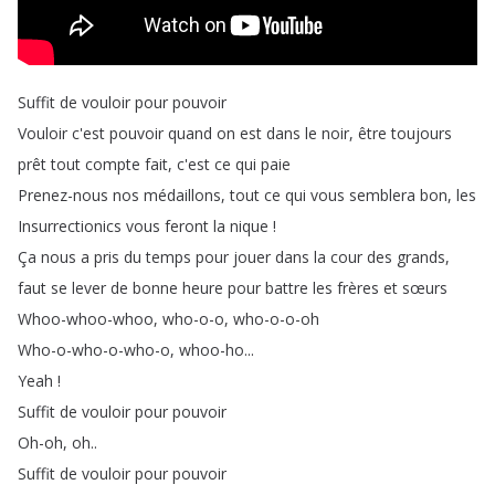
Suffit
de
vouloir
pour
pouvoir
Vouloir
c'est
pouvoir
quand
on
est
dans
le
noir
,
être
toujours
prêt
tout
compte
fait
,
c'est
ce
qui
paie
Prenez-nous
nos
médaillons
,
tout
ce
qui
vous
semblera
bon
,
les
Insurrectionics
vous
feront
la
nique
!
Ça
nous
a
pris
du
temps
pour
jouer
dans
la
cour
des
grands
,
faut
se
lever
de
bonne
heure
pour
battre
les
frères
et
sœurs
Whoo-whoo-whoo
,
who-o-o
,
who-o-o-oh
Who-o-who-o-who-o
,
whoo-ho
...
Yeah
!
Suffit
de
vouloir
pour
pouvoir
Oh-oh
,
oh
..
Suffit
de
vouloir
pour
pouvoir