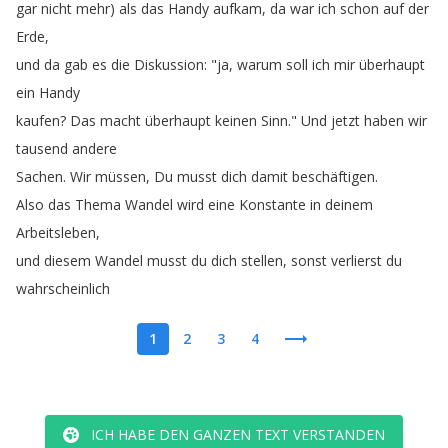
gar
nicht
mehr
)
als
das
Handy
aufkam
,
da
war
ich
schon
auf
der
Erde
,
und
da
gab
es
die
Diskussion
: "
ja
,
warum
soll
ich
mir
überhaupt
ein
Handy
kaufen
?
Das
macht
überhaupt
keinen
Sinn
.
"
Und
jetzt
haben
wir
tausend
andere
Sachen
.
Wir
müssen
,
Du
musst
dich
damit
beschäftigen
.
Also
das
Thema
Wandel
wird
eine
Konstante
in
deinem
Arbeitsleben
,
und
diesem
Wandel
musst
du
dich
stellen
,
sonst
verlierst
du
wahrscheinlich
1
2
3
4
ICH HABE DEN GANZEN TEXT VERSTANDEN