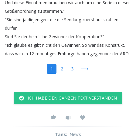
Und
diese
Einnahmen
brauchen
wir
auch
um
eine
Serie
in
dieser
Größenordnung
zu
stemmen
."
"
Sie
sind
ja
diejenigen
,
die
die
Sendung
zuerst
ausstrahlen
dürfen
.
Sind
Sie
der
heimliche
Gewinner
der
Kooperation
?"
"
Ich
glaube
es
gibt
nicht
den
Gewinner
.
So
war
das
Konstrukt
,
dass
wir
ein
12-monatiges
Embargo
haben
gegenüber
der
ARD
.
1
2
3
ICH HABE DEN GANZEN TEXT VERSTANDEN
Tags
:
News