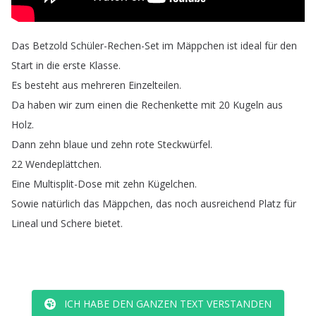
Das
Betzold
Schüler-Rechen-Set
im
Mäppchen
ist
ideal
für
den
Start
in
die
erste
Klasse
.
Es
besteht
aus
mehreren
Einzelteilen
.
Da
haben
wir
zum
einen
die
Rechenkette
mit
20
Kugeln
aus
Holz
.
Dann
zehn
blaue
und
zehn
rote
Steckwürfel
.
22
Wendeplättchen
.
Eine
Multisplit-Dose
mit
zehn
Kügelchen
.
Sowie
natürlich
das
Mäppchen
,
das
noch
ausreichend
Platz
für
Lineal
und
Schere
bietet
.
ICH HABE DEN GANZEN TEXT VERSTANDEN