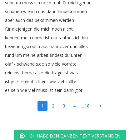
sehe
da
muss
ich
noch
mal
für
mich
genau
schauen
wie
ich
das
dann
hinbekommen
aber
auch
das
bekommen
werden
für
diejenigen
die
mich
noch
nicht
kennen
mein
name
ist
olaf
anthes
ich
bin
beziehungscoach
aus
hannover
und
alles
rund
um
meine
arbeit
findest
du
unter
olaf
-
schwand
s
.
de
so
viele
vorräte
rein
ins
thema
also
die
frage
ist
was
ist
jetzt
eigentlich
gut
wie
viel
sollte
es
sein
wie
viel
muss
ist
sein
dann
gibt
1
2
3
4
...18
ICH HABE DEN GANZEN TEXT VERSTANDEN