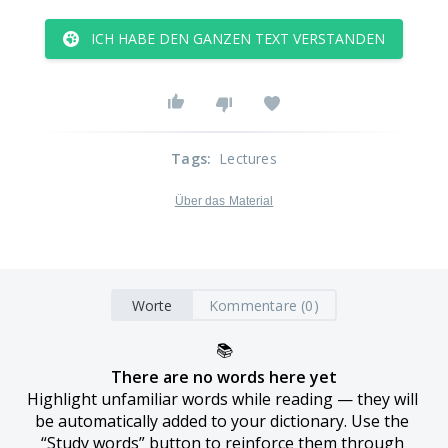
ICH HABE DEN GANZEN TEXT VERSTANDEN
Tags
:
Lectures
Über das Material
Worte
Kommentare (0)
📚
There are no words here yet
Highlight unfamiliar words while reading — they will 
be automatically added to your dictionary. Use the 
“Study words” button to reinforce them through 