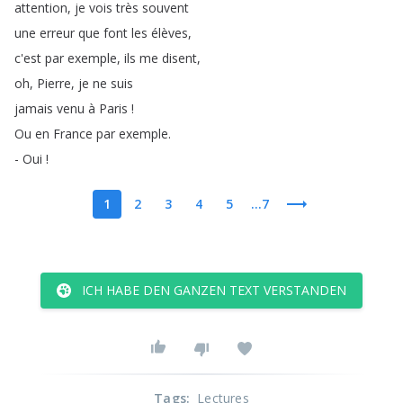
attention
,
je
vois
très
souvent
une
erreur
que
font
les
élèves
,
c'est
par
exemple
,
ils
me
disent
,
oh
,
Pierre
,
je
ne
suis
jamais
venu
à
Paris
!
Ou
en
France
par
exemple
.
-
Oui
!
1
2
3
4
5
...7
ICH HABE DEN GANZEN TEXT VERSTANDEN
Tags
:
Lectures