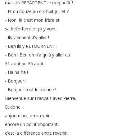
mais
ils
REPARTENT
le
cinq
août
!
-
Et
du
douze
au
dix-huit
juillet
?
-
Non
,
là
c'est
mon
frère
et
sa
belle-famille
qui
y
vont
.
-
Ils
viennent
d'y
aller
!
-
Ben
ils
y
RETOURNENT
!
-
Bon
!
Ben
on
n'a
qu'à
y
aller
du
31
août
au
36
août
!
-
Ha
ha
ha
!
-
Bonjour
!
-
Bonjour
tout
le
monde
!
Bienvenue
sur
Français
avec
Pierre
.
Et
donc
aujourd'hui
,
on
va
voir
encore
un
point
important
,
c'est
la
différence
entre
revenir
,