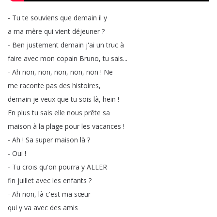
-
Tu
te
souviens
que
demain
il
y
a
ma
mère
qui
vient
déjeuner
?
-
Ben
justement
demain
j'ai
un
truc
à
faire
avec
mon
copain
Bruno
,
tu
sais
...
-
Ah
non
,
non
,
non
,
non
,
non
!
Ne
me
raconte
pas
des
histoires
,
demain
je
veux
que
tu
sois
là
,
hein
!
En
plus
tu
sais
elle
nous
prête
sa
maison
à
la
plage
pour
les
vacances
!
-
Ah
!
Sa
super
maison
là
?
-
Oui
!
-
Tu
crois
qu'on
pourra
y
ALLER
fin
juillet
avec
les
enfants
?
-
Ah
non
,
là
c'est
ma
sœur
qui
y
va
avec
des
amis