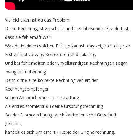
Vielleicht
kennst
du
das
Problem
:
Deine
Rechnung
ist
verschickt
und
anschließend
stellst
du
fest
,
dass
sie
fehlerhaft
war
.
Was
du
in
einem
solchen
Fall
tun
kannst
,
das
zeige
ich
dir
jetzt
:
Erst
einmal
vorweg
:
Korrekturen
sind
zulässig
.
Und
bei
fehlerhaften
oder
unvollständigen
Rechnungen
sogar
zwingend
notwendig
.
Denn
ohne
eine
korrekte
Rechnung
verliert
der
Rechnungsempfänger
seinen
Anspruch
Vorsteuererstattung
.
Als
erstes
stornierst
du
deine
Ursprungsrechnung
.
Bei
der
Stornorechnung
,
auch
kaufmännische
Gutschrift
genannt
,
handelt
es
sich
um
eine
1:1
Kopie
der
Originalrechnung
.