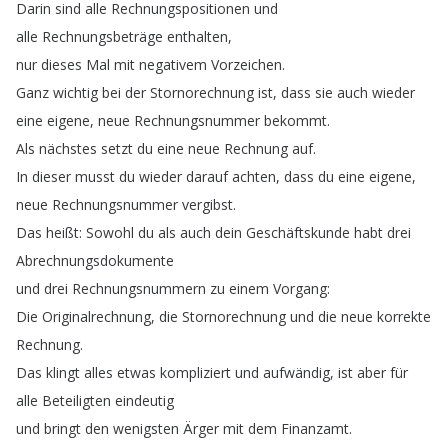
Darin
sind
alle
Rechnungspositionen
und
alle
Rechnungsbeträge
enthalten
,
nur
dieses
Mal
mit
negativem
Vorzeichen
.
Ganz
wichtig
bei
der
Stornorechnung
ist
,
dass
sie
auch
wieder
eine
eigene
,
neue
Rechnungsnummer
bekommt
.
Als
nächstes
setzt
du
eine
neue
Rechnung
auf
.
In
dieser
musst
du
wieder
darauf
achten
,
dass
du
eine
eigene
,
neue
Rechnungsnummer
vergibst
.
Das
heißt
:
Sowohl
du
als
auch
dein
Geschäftskunde
habt
drei
Abrechnungsdokumente
und
drei
Rechnungsnummern
zu
einem
Vorgang
:
Die
Originalrechnung
,
die
Stornorechnung
und
die
neue
korrekte
Rechnung
.
Das
klingt
alles
etwas
kompliziert
und
aufwändig
,
ist
aber
für
alle
Beteiligten
eindeutig
und
bringt
den
wenigsten
Ärger
mit
dem
Finanzamt
.