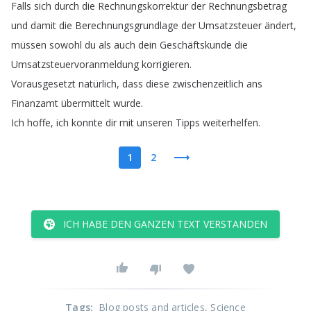
Falls
sich
durch
die
Rechnungskorrektur
der
Rechnungsbetrag
und
damit
die
Berechnungsgrundlage
der
Umsatzsteuer
ändert
,
müssen
sowohl
du
als
auch
dein
Geschäftskunde
die
Umsatzsteuervoranmeldung
korrigieren
.
Vorausgesetzt
natürlich
,
dass
diese
zwischenzeitlich
ans
Finanzamt
übermittelt
wurde
.
Ich
hoffe
,
ich
konnte
dir
mit
unseren
Tipps
weiterhelfen
.
1
2
ICH HABE DEN GANZEN TEXT VERSTANDEN
Tags
:
Blog posts and articles
, Science