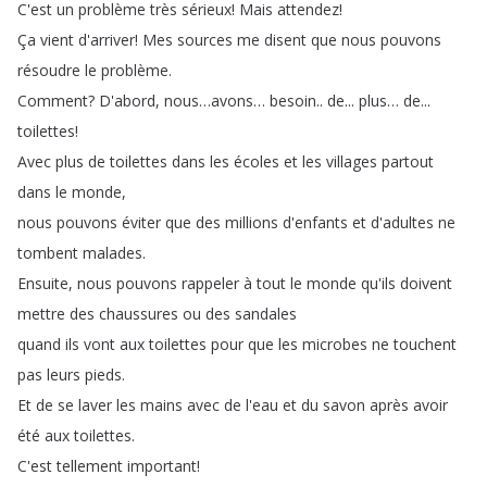
C'est
un
problème
très
sérieux
!
Mais
attendez
!
Ça
vient
d'arriver
!
Mes
sources
me
disent
que
nous
pouvons
résoudre
le
problème
.
Comment
?
D'abord
,
nous
…
avons
…
besoin
..
de
...
plus
…
de
...
toilettes
!
Avec
plus
de
toilettes
dans
les
écoles
et
les
villages
partout
dans
le
monde
,
nous
pouvons
éviter
que
des
millions
d'enfants
et
d'adultes
ne
tombent
malades
.
Ensuite
,
nous
pouvons
rappeler
à
tout
le
monde
qu'ils
doivent
mettre
des
chaussures
ou
des
sandales
quand
ils
vont
aux
toilettes
pour
que
les
microbes
ne
touchent
pas
leurs
pieds
.
Et
de
se
laver
les
mains
avec
de
l'eau
et
du
savon
après
avoir
été
aux
toilettes
.
C'est
tellement
important
!