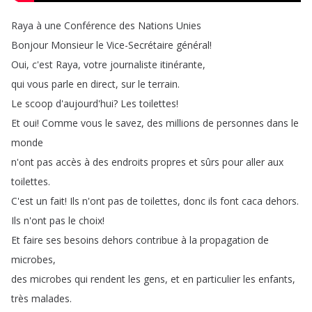
Raya
à
une
Conférence
des
Nations
Unies
Bonjour
Monsieur
le
Vice-Secrétaire
général
!
Oui
,
c'est
Raya
,
votre
journaliste
itinérante
,
qui
vous
parle
en
direct
,
sur
le
terrain
.
Le
scoop
d'aujourd'hui
?
Les
toilettes
!
Et
oui
!
Comme
vous
le
savez
,
des
millions
de
personnes
dans
le
monde
n'ont
pas
accès
à
des
endroits
propres
et
sûrs
pour
aller
aux
toilettes
.
C'est
un
fait
!
Ils
n'ont
pas
de
toilettes
,
donc
ils
font
caca
dehors
.
Ils
n'ont
pas
le
choix
!
Et
faire
ses
besoins
dehors
contribue
à
la
propagation
de
microbes
,
des
microbes
qui
rendent
les
gens
,
et
en
particulier
les
enfants
,
très
malades
.