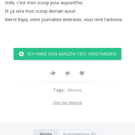
Voilà
,
c'est
mon
scoop
pour
aujourd'hui
.
Et
ça
sera
mon
scoop
demain
aussi
!
Merci
!
Raya
,
votre
journaliste
itinérante
,
vous
rend
l'antenne
.
ICH HABE DEN GANZEN TEXT VERSTANDEN
Tags
:
Movies
Über das Material
Worte
Kommentare (0)