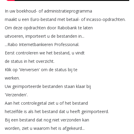
In
uw
boekhoud-
of
administratieprogramma
maakt
u
een
Euro-bestand
met
betaal-
of
incasso-opdrachten
.
Om
deze
opdrachten
door
Rabobank
te
laten
uitvoeren
,
importeert
u
de
bestanden
in
...
...
Rabo
Internetbankieren
Professional
.
Eerst
controleren
we
het
bestand
,
u
vindt
de
status
in
het
overzicht
.
Klik
op
'Verversen'
om
de
status
bij
te
werken
.
Uw
geïmporteerde
bestanden
staan
klaar
bij
'Verzenden'.
Aan
het
controlegetal
ziet
u
of
het
bestand
hetzelfde
is
als
het
bestand
dat
u
heeft
geïmporteerd
.
Bij
een
bestand
dat
nog
niet
verzonden
kan
worden
,
ziet
u
waarom
het
is
afgekeurd
...