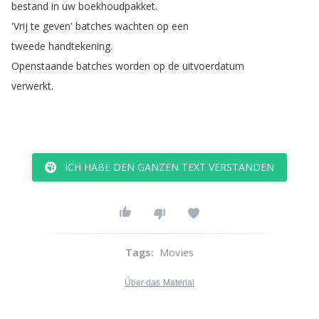
bestand
in
uw
boekhoudpakket
.
'Vrij
te
geven'
batches
wachten
op
een
tweede
handtekening
.
Openstaande
batches
worden
op
de
uitvoerdatum
verwerkt
.
ICH HABE DEN GANZEN TEXT VERSTANDEN
Tags
:
Movies
Über das Material