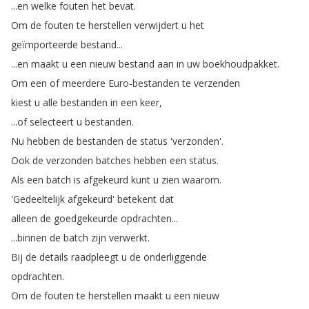
...
en
welke
fouten
het
bevat
.
Om
de
fouten
te
herstellen
verwijdert
u
het
geïmporteerde
bestand
...
...
en
maakt
u
een
nieuw
bestand
aan
in
uw
boekhoudpakket
.
Om
een
of
meerdere
Euro-bestanden
te
verzenden
kiest
u
alle
bestanden
in
een
keer
,
...
of
selecteert
u
bestanden
.
Nu
hebben
de
bestanden
de
status
'verzonden'.
Ook
de
verzonden
batches
hebben
een
status
.
Als
een
batch
is
afgekeurd
kunt
u
zien
waarom
.
'Gedeeltelijk
afgekeurd'
betekent
dat
alleen
de
goedgekeurde
opdrachten
...
...
binnen
de
batch
zijn
verwerkt
.
Bij
de
details
raadpleegt
u
de
onderliggende
opdrachten
.
Om
de
fouten
te
herstellen
maakt
u
een
nieuw