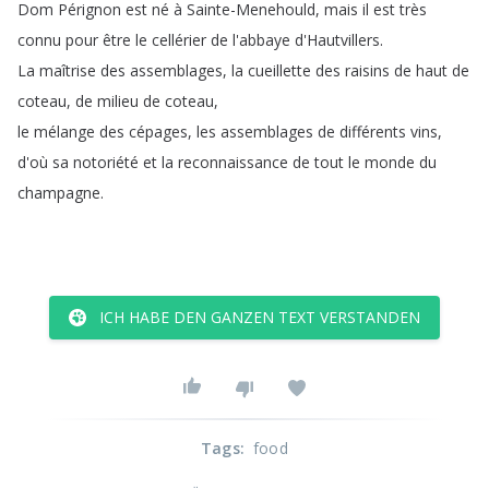
Dom
Pérignon
est
né
à
Sainte-Menehould
,
mais
il
est
très
connu
pour
être
le
cellérier
de
l'abbaye
d'Hautvillers
.
La
maîtrise
des
assemblages
,
la
cueillette
des
raisins
de
haut
de
coteau
,
de
milieu
de
coteau
,
le
mélange
des
cépages
,
les
assemblages
de
différents
vins
,
d'où
sa
notoriété
et
la
reconnaissance
de
tout
le
monde
du
champagne
.
ICH HABE DEN GANZEN TEXT VERSTANDEN
Tags
:
food