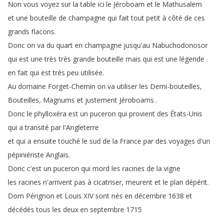
Non
vous
voyez
sur
la
table
ici
le
Jéroboam
et
le
Mathusalem
et
une
bouteille
de
champagne
qui
fait
tout
petit
à
côté
de
ces
grands
flacons
.
Donc
on
va
du
quart
en
champagne
jusqu'au
Nabuchodonosor
qui
est
une
très
très
grande
bouteille
mais
qui
est
une
légende
en
fait
qui
est
très
peu
utilisée
.
Au
domaine
Forget-Chemin
on
va
utiliser
les
Demi-bouteilles
,
Bouteilles
,
Magnums
et
justement
Jéroboams
.
Donc
le
phylloxéra
est
un
puceron
qui
provient
des
États-Unis
qui
a
transité
par
l'Angleterre
et
qui
a
ensuite
touché
le
sud
de
la
France
par
des
voyages
d'un
pépiniériste
Anglais
.
Donc
c'est
un
puceron
qui
mord
les
racines
de
la
vigne
les
racines
n'arrivent
pas
à
cicatriser
,
meurent
et
le
plan
dépérit
.
Dom
Pérignon
et
Louis
XIV
sont
nés
en
décembre
1638
et
décédés
tous
les
deux
en
septembre
1715