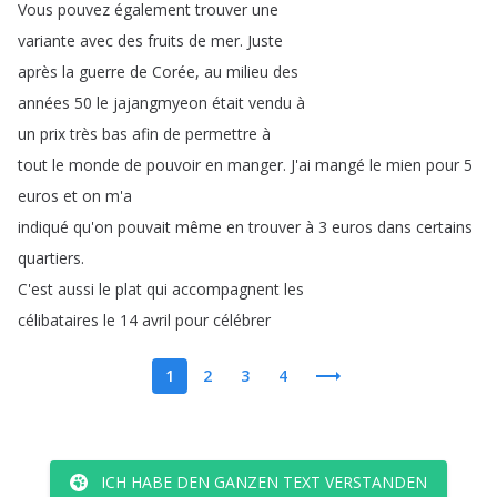
Vous
pouvez
également
trouver
une
variante
avec
des
fruits
de
mer
.
Juste
après
la
guerre
de
Corée
,
au
milieu
des
années
50
le
jajangmyeon
était
vendu
à
un
prix
très
bas
afin
de
permettre
à
tout
le
monde
de
pouvoir
en
manger
.
J'ai
mangé
le
mien
pour
5
euros
et
on
m'a
indiqué
qu'on
pouvait
même
en
trouver
à
3
euros
dans
certains
quartiers
.
C'est
aussi
le
plat
qui
accompagnent
les
célibataires
le
14
avril
pour
célébrer
1
2
3
4
ICH HABE DEN GANZEN TEXT VERSTANDEN