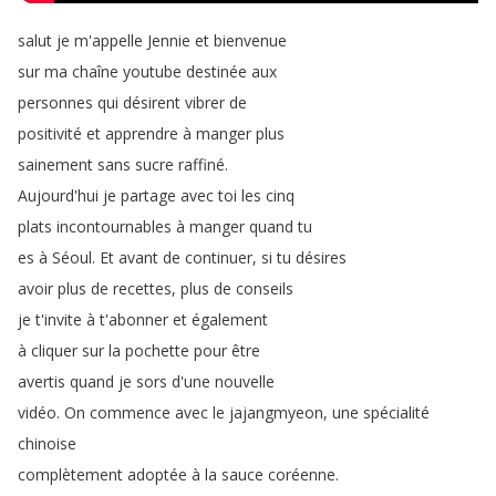
salut
je
m'appelle
Jennie
et
bienvenue
sur
ma
chaîne
youtube
destinée
aux
personnes
qui
désirent
vibrer
de
positivité
et
apprendre
à
manger
plus
sainement
sans
sucre
raffiné
.
Aujourd'hui
je
partage
avec
toi
les
cinq
plats
incontournables
à
manger
quand
tu
es
à
Séoul
.
Et
avant
de
continuer
,
si
tu
désires
avoir
plus
de
recettes
,
plus
de
conseils
je
t'invite
à
t'abonner
et
également
à
cliquer
sur
la
pochette
pour
être
avertis
quand
je
sors
d'une
nouvelle
vidéo
.
On
commence
avec
le
jajangmyeon
,
une
spécialité
chinoise
complètement
adoptée
à
la
sauce
coréenne
.