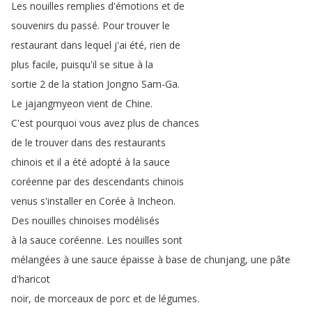
Les
nouilles
remplies
d'émotions
et
de
souvenirs
du
passé
.
Pour
trouver
le
restaurant
dans
lequel
j'ai
été
,
rien
de
plus
facile
,
puisqu'il
se
situe
à
la
sortie
2
de
la
station
Jongno
Sam-Ga
.
Le
jajangmyeon
vient
de
Chine
.
C'est
pourquoi
vous
avez
plus
de
chances
de
le
trouver
dans
des
restaurants
chinois
et
il
a
été
adopté
à
la
sauce
coréenne
par
des
descendants
chinois
venus
s'installer
en
Corée
à
Incheon
.
Des
nouilles
chinoises
modélisés
à
la
sauce
coréenne
.
Les
nouilles
sont
mélangées
à
une
sauce
épaisse
à
base
de
chunjang
,
une
pâte
d'haricot
noir
,
de
morceaux
de
porc
et
de
légumes
.