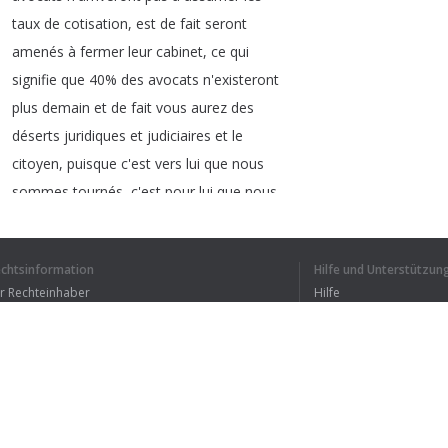
taux
de
cotisation
,
est
de
fait
seront
amenés
à
fermer
leur
cabinet
,
ce
qui
signifie
que
40%
des
avocats
n'existeront
plus
demain
et
de
fait
vous
aurez
des
déserts
juridiques
et
judiciaires
et
le
citoyen
,
puisque
c'est
vers
lui
que
nous
sommes
tournés
,
c'est
pour
lui
que
nous
travaillons
tous
les
jours
,
n'arrivera
plus
à
trouver
d'avocat
echtsinformation
Hilfe und Unterstützun
pour
assurer
la
défense
de
ses
intérêts
ür Rechteinhaber
Hilfe
donc
,
justice
en
danger
!
Bedingungen der Vertraulichkeit
FAQ
Injustice
!
le
projet
de
réforme
souhaitée
erms of Use
par
le
gouvernement
est
complètement
injuste
,
tous
les
barreaux
le
savent
,
le
disent
.
Manifestement
le
gouvernement
ne
Browser-Erweiterung
comprend
pas
.
L'injustice
tient
au
fait