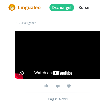
Dschungel
Kurse
Zurückgehen
Tags
:
News