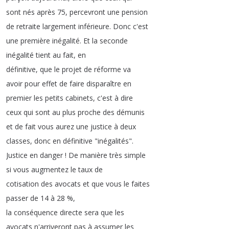
sont
nés
après
75,
percevront
une
pension
de
retraite
largement
inférieure
.
Donc
c'est
une
première
inégalité
.
Et
la
seconde
inégalité
tient
au
fait
,
en
définitive
,
que
le
projet
de
réforme
va
avoir
pour
effet
de
faire
disparaître
en
premier
les
petits
cabinets
,
c'est
à
dire
ceux
qui
sont
au
plus
proche
des
démunis
et
de
fait
vous
aurez
une
justice
à
deux
classes
,
donc
en
définitive
"
inégalités
".
Justice
en
danger
!
De
manière
très
simple
si
vous
augmentez
le
taux
de
cotisation
des
avocats
et
que
vous
le
faites
passer
de
14
à
28 %,
la
conséquence
directe
sera
que
les
avocats
n'arriveront
pas
à
assumer
les