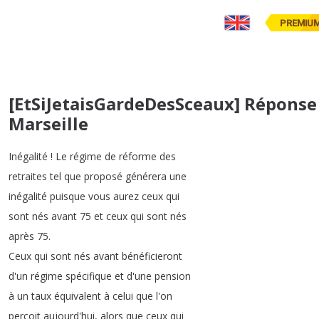
PREMIU
[EtSiJetaisGardeDesSceaux] Réponse
Marseille
Inégalité
!
Le
régime
de
réforme
des
retraites
tel
que
proposé
générera
une
inégalité
puisque
vous
aurez
ceux
qui
sont
nés
avant
75
et
ceux
qui
sont
nés
après
75.
Ceux
qui
sont
nés
avant
bénéficieront
d'un
régime
spécifique
et
d'une
pension
à
un
taux
équivalent
à
celui
que
l'on
perçoit
aujourd'hui
,
alors
que
ceux
qui