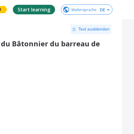
Start learning
DE
Muttersprache
:
M
Text ausblenden
 du Bâtonnier du barreau de