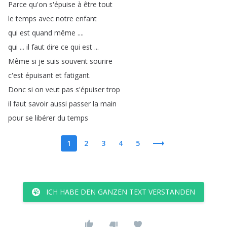
Parce
qu'on
s'épuise
à
être
tout
le
temps
avec
notre
enfant
qui
est
quand
même
....
qui
...
il
faut
dire
ce
qui
est
...
Même
si
je
suis
souvent
sourire
c'est
épuisant
et
fatigant
.
Donc
si
on
veut
pas
s'épuiser
trop
il
faut
savoir
aussi
passer
la
main
pour
se
libérer
du
temps
1
2
3
4
5
ICH HABE DEN GANZEN TEXT VERSTANDEN