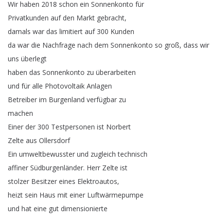
Wir
haben
2018
schon
ein
Sonnenkonto
für
Privatkunden
auf
den
Markt
gebracht
,
damals
war
das
limitiert
auf
300
Kunden
da
war
die
Nachfrage
nach
dem
Sonnenkonto
so
groß
,
dass
wir
uns
überlegt
haben
das
Sonnenkonto
zu
überarbeiten
und
für
alle
Photovoltaik
Anlagen
Betreiber
im
Burgenland
verfügbar
zu
machen
Einer
der
300
Testpersonen
ist
Norbert
Zelte
aus
Ollersdorf
Ein
umweltbewusster
und
zugleich
technisch
affiner
Südburgenländer
.
Herr
Zelte
ist
stolzer
Besitzer
eines
Elektroautos
,
heizt
sein
Haus
mit
einer
Luftwärmepumpe
und
hat
eine
gut
dimensionierte