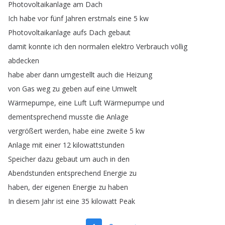
Photovoltaikanlage
am
Dach
Ich
habe
vor
fünf
Jahren
erstmals
eine
5
kw
Photovoltaikanlage
aufs
Dach
gebaut
damit
konnte
ich
den
normalen
elektro
Verbrauch
völlig
abdecken
habe
aber
dann
umgestellt
auch
die
Heizung
von
Gas
weg
zu
geben
auf
eine
Umwelt
Wärmepumpe
,
eine
Luft
Luft
Wärmepumpe
und
dementsprechend
musste
die
Anlage
vergrößert
werden
,
habe
eine
zweite
5
kw
Anlage
mit
einer
12
kilowattstunden
Speicher
dazu
gebaut
um
auch
in
den
Abendstunden
entsprechend
Energie
zu
haben
,
der
eigenen
Energie
zu
haben
In
diesem
Jahr
ist
eine
35
kilowatt
Peak