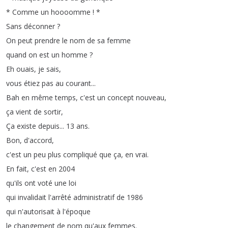
*
Comme
un
hoooomme
! *
Sans
déconner
?
On
peut
prendre
le
nom
de
sa
femme
quand
on
est
un
homme
?
Eh
ouais
,
je
sais
,
vous
étiez
pas
au
courant
...
Bah
en
même
temps
,
c'est
un
concept
nouveau
,
ça
vient
de
sortir
,
Ça
existe
depuis
... 13
ans
.
Bon
,
d'accord
,
c'est
un
peu
plus
compliqué
que
ça
,
en
vrai
.
En
fait
,
c'est
en
2004
qu'ils
ont
voté
une
loi
qui
invalidait
l'arrêté
administratif
de
1986
qui
n'autorisait
à
l'époque
le
changement
de
nom
qu'aux
femmes
.