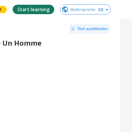
Start learning
DE
Muttersprache
:
M
Text ausblenden
me Un Homme