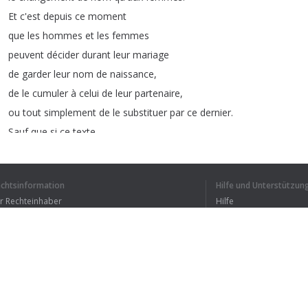
Et
c'est
depuis
ce
moment
que
les
hommes
et
les
femmes
peuvent
décider
durant
leur
mariage
de
garder
leur
nom
de
naissance
,
de
le
cumuler
à
celui
de
leur
partenaire
,
ou
tout
simplement
de
le
substituer
par
ce
dernier
.
Sauf
que
si
ce
texte
autorisait
officiellement
la
substitution
,
la
blague
,
c'est
qu'il
existait
echtsinformation
Hilfe und Unterstützun
d'autres
arrêtés
administratifs
ür Rechteinhaber
Hilfe
concernant
les
livrets
de
famille
Bedingungen der Vertraulichkeit
FAQ
qui
étaient
complètement
contradictoires
erms of Use
et
qui
,
du
coup
,
rendaient
l'application
de
la
loi
impossible
.
Il
a
donc
fallu
attendre
le
29
juillet
2011
Browser-Erweiterung
pour
qu'enfin
un
nouvel
arrêté
règle
les
conflits