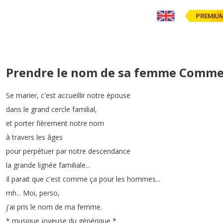
PREMIU
Prendre le nom de sa femme Com
Se
marier
,
c'est
accueillir
notre
épouse
dans
le
grand
cercle
familial
,
et
porter
fièrement
notre
nom
à
travers
les
âges
pour
perpétuer
par
notre
descendance
la
grande
lignée
familiale
...
Il
parait
que
c'est
comme
ça
pour
les
hommes
...
mh
...
Moi
,
perso
,
j'ai
pris
le
nom
de
ma
femme
.
*
musique
joyeuse
du
générique
*