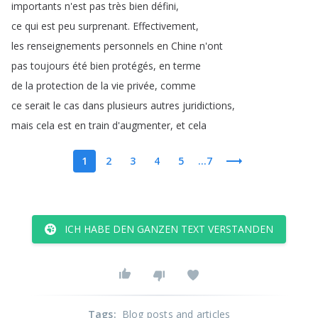
importants
n'est
pas
très
bien
défini
,
ce
qui
est
peu
surprenant
.
Effectivement
,
les
renseignements
personnels
en
Chine
n'ont
pas
toujours
été
bien
protégés
,
en
terme
de
la
protection
de
la
vie
privée
,
comme
ce
serait
le
cas
dans
plusieurs
autres
juridictions
,
mais
cela
est
en
train
d'augmenter
,
et
cela
1
2
3
4
5
...7
ICH HABE DEN GANZEN TEXT VERSTANDEN
Tags
:
Blog posts and articles