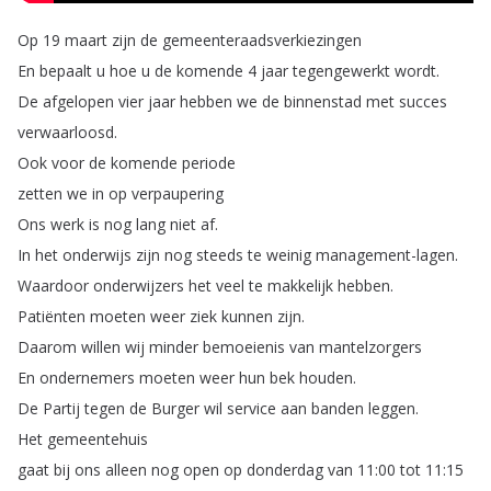
Op
19
maart
zijn
de
gemeenteraadsverkiezingen
En
bepaalt
u
hoe
u
de
komende
4
jaar
tegengewerkt
wordt
.
De
afgelopen
vier
jaar
hebben
we
de
binnenstad
met
succes
verwaarloosd
.
Ook
voor
de
komende
periode
zetten
we
in
op
verpaupering
Ons
werk
is
nog
lang
niet
af
.
In
het
onderwijs
zijn
nog
steeds
te
weinig
management-lagen
.
Waardoor
onderwijzers
het
veel
te
makkelijk
hebben
.
Patiënten
moeten
weer
ziek
kunnen
zijn
.
Daarom
willen
wij
minder
bemoeienis
van
mantelzorgers
En
ondernemers
moeten
weer
hun
bek
houden
.
De
Partij
tegen
de
Burger
wil
service
aan
banden
leggen
.
Het
gemeentehuis
gaat
bij
ons
alleen
nog
open
op
donderdag
van
11:00
tot
11:15