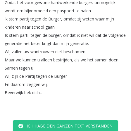
Zodat
het
voor
gewone
hardwerkende
burgers
onmogelijk
wordt
om
bijvoorbeeld
een
paspoort
te
halen
ik
stem
partij
tegen
de
Burger
,
omdat
zij
weten
waar
mijn
kinderen
naar
school
gaan
Ik
stem
partij
tegen
de
burger
,
omdat
ik
niet
wil
dat
de
volgende
generatie
het
beter
krijgt
dan
mijn
generatie
.
Wij
zullen
uw
wantrouwen
niet
beschamen
.
Maar
we
kunnen
u
alleen
bestrijden
,
als
we
het
samen
doen
.
Samen
tegen
u
Wij
zijn
de
Partij
tegen
de
Burger
En
daarom
zeggen
wij
:
Beverwijk
bek
dicht
.
ICH HABE DEN GANZEN TEXT VERSTANDEN