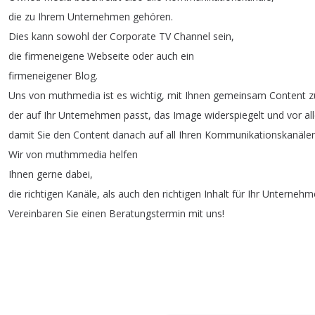
die
zu
Ihrem
Unternehmen
gehören
.
Dies
kann
sowohl
der
Corporate
TV
Channel
sein
,
die
firmeneigene
Webseite
oder
auch
ein
firmeneigener
Blog
.
Uns
von
muthmedia
ist
es
wichtig
,
mit
Ihnen
gemeinsam
Content
z
der
auf
Ihr
Unternehmen
passt
,
das
Image
widerspiegelt
und
vor
al
damit
Sie
den
Content
danach
auf
all
Ihren
Kommunikationskanäle
Wir
von
muthmmedia
helfen
Ihnen
gerne
dabei
,
die
richtigen
Kanäle
,
als
auch
den
richtigen
Inhalt
für
Ihr
Unternehm
Vereinbaren
Sie
einen
Beratungstermin
mit
uns
!