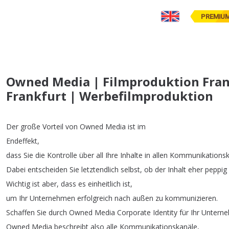
PREMIU
Owned Media | Filmproduktion Fran
Frankfurt | Werbefilmproduktion
Der
große
Vorteil
von
Owned
Media
ist
im
Endeffekt
,
dass
Sie
die
Kontrolle
über
all
Ihre
Inhalte
in
allen
Kommunikationsk
Dabei
entscheiden
Sie
letztendlich
selbst
,
ob
der
Inhalt
eher
peppig
Wichtig
ist
aber
,
dass
es
einheitlich
ist
,
um
Ihr
Unternehmen
erfolgreich
nach
außen
zu
kommunizieren
.
Schaffen
Sie
durch
Owned
Media
Corporate
Identity
für
Ihr
Untern
Owned
Media
beschreibt
also
alle
Kommunikationskanäle
,