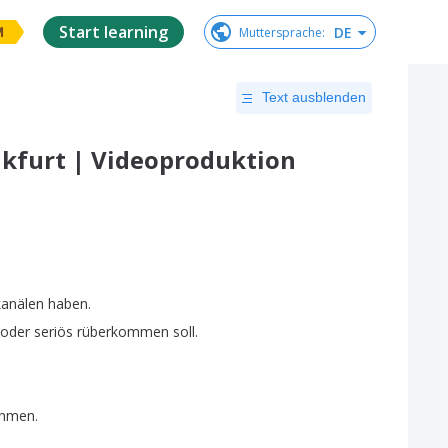
Start learning
DE
Muttersprache
:
M
Text ausblenden
kfurt | Videoproduktion
anälen
haben
.
oder
seriös
rüberkommen
soll
.
ehmen
.