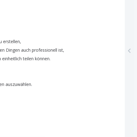
u
erstellen
,
len
Dingen
auch
professionell
ist
,
n
einheitlich
teilen
können
.
en
auszuwählen
.