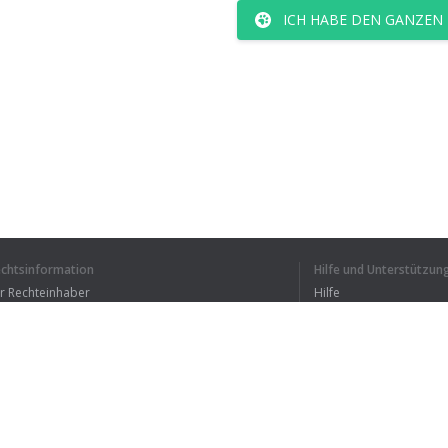
ICH HABE DEN GANZEN
echtsinformation
Hilfe und Unterstützun
ür Rechteinhaber
Hilfe
Bedingungen der Vertraulichkeit
FAQ
erms of Use
Browser-Erweiterung