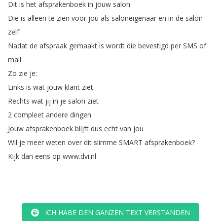
Dit
is
het
afsprakenboek
in
jouw
salon
Die
is
alleen
te
zien
voor
jou
als
saloneigenaar
en
in
de
salon
zelf
Nadat
de
afspraak
gemaakt
is
wordt
die
bevestigd
per
SMS
of
mail
Zo
zie
je
:
Links
is
wat
jouw
klant
ziet
Rechts
wat
jij
in
je
salon
ziet
2
compleet
andere
dingen
Jouw
afsprakenboek
blijft
dus
echt
van
jou
Wil
je
meer
weten
over
dit
slimme
SMART
afsprakenboek
?
Kijk
dan
eens
op
www
.
dvi
.
nl
ICH HABE DEN GANZEN TEXT VERSTANDEN