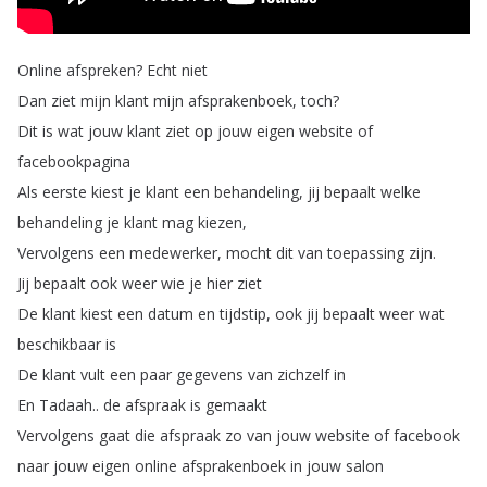
Online
afspreken
?
Echt
niet
Dan
ziet
mijn
klant
mijn
afsprakenboek
,
toch
?
Dit
is
wat
jouw
klant
ziet
op
jouw
eigen
website
of
facebookpagina
Als
eerste
kiest
je
klant
een
behandeling
,
jij
bepaalt
welke
behandeling
je
klant
mag
kiezen
,
Vervolgens
een
medewerker
,
mocht
dit
van
toepassing
zijn
.
Jij
bepaalt
ook
weer
wie
je
hier
ziet
De
klant
kiest
een
datum
en
tijdstip
,
ook
jij
bepaalt
weer
wat
beschikbaar
is
De
klant
vult
een
paar
gegevens
van
zichzelf
in
En
Tadaah
..
de
afspraak
is
gemaakt
Vervolgens
gaat
die
afspraak
zo
van
jouw
website
of
facebook
naar
jouw
eigen
online
afsprakenboek
in
jouw
salon