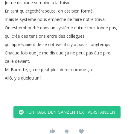
Je
me
dis
«une
semaine
à
la
fois»
.
En
tant
qu'ergothérapeute
,
on
est
bien
formé
,
mais
le
système
nous
empêche
de
faire
notre
travail
.
On
est
embourbé
dans
un
système
qui
ne
fonctionne
pas
,
qui
crée
des
tensions
entre
des
collègues
qui
appréciaient
de
se
côtoyer
il
n'y
a
pas
si
longtemps
.
Chaque
fois
que
je
me
dis
que
ça
ne
peut
pas
être
pire
,
ça
le
devient
.
M
.
Barrette
,
ça
ne
peut
plus
durer
comme
ça
.
Allô
,
y'a
quelqu'un
?
ICH HABE DEN GANZEN TEXT VERSTANDEN