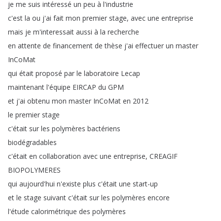
je
me
suis
intéressé
un
peu
à
l'industrie
c'est
la
ou
j'ai
fait
mon
premier
stage
,
avec
une
entreprise
mais
je
m'interessait
aussi
à
la
recherche
en
attente
de
financement
de
thèse
j'ai
effectuer
un
master
InCoMat
qui
était
proposé
par
le
laboratoire
Lecap
maintenant
l'équipe
EIRCAP
du
GPM
et
j'ai
obtenu
mon
master
InCoMat
en
2012
le
premier
stage
c'était
sur
les
polymères
bactériens
biodégradables
c'était
en
collaboration
avec
une
entreprise
,
CREAGIF
BIOPOLYMERES
qui
aujourd'hui
n'existe
plus
c'était
une
start-up
et
le
stage
suivant
c'était
sur
les
polymères
encore
l'étude
calorimétrique
des
polymères