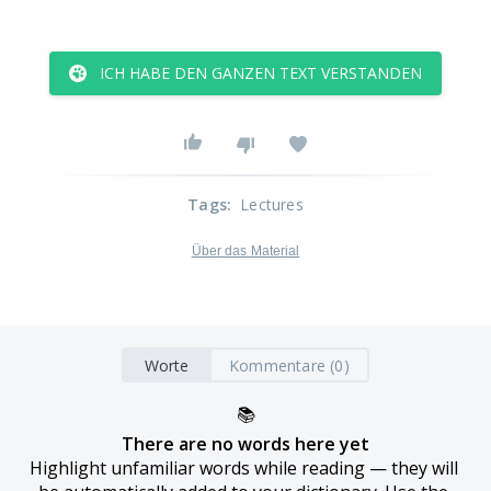
ICH HABE DEN GANZEN TEXT VERSTANDEN
Tags
:
Lectures
Über das Material
Worte
Kommentare (0)
📚
There are no words here yet
Highlight unfamiliar words while reading — they will 