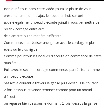
Bonjour
à
tous
dans
cette
vidéo
j'aurai
le
plaisir
de
vous
présenter
un
noeud
d'ajut
,
le
noeud
en
huit
sur
oeil
appelé
également
noeud
d'écoute
jointif
il
vous
permettra
de
relier
2
cordage
entre
eux
de
diamètre
ou
de
matière
différente
Commencez
par
réaliser
une
ganse
avec
le
cordage
le
plus
épais
ou
le
plus
rigide
Comme
pour
tout
les
noeuds
d'écoute
on
commence
de
cette
manière
Puis
avec
le
second
cordage
commencez
par
réaliser
comme
un
noeud
d'écoute
passez
le
courant
à
travers
la
ganse
puis
dessous
le
courant
2
fois
dessous
et
venez
terminer
comme
pour
un
noeud
d'écoute
on
repasse
bien
dessous
le
dormant
2
fois
,
dessus
la
ganse