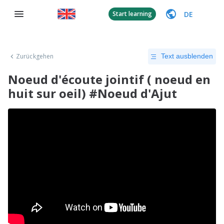
DE
Start learning
Zurückgehen
Text ausblenden
Noeud d'écoute jointif ( noeud en
huit sur oeil) #Noeud d'Ajut