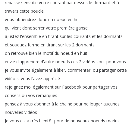
repassez
ensuite
votre
courant
par
dessus
le
dormant
et
à
travers
cette
boucle
vous
obtiendrez
donc
un
noeud
en
huit
qui
vient
donc
serrer
votre
première
ganse
ajustez
l'ensemble
en
tirant
sur
les
courants
et
les
dormants
et
souquez
ferme
en
tirant
sur
les
2
dormants
on
retrouve
bien
le
motif
du
noeud
en
huit
envie
d'apprendre
d'autre
noeuds
ces
2
vidéos
sont
pour
vous
je
vous
invite
également
à
liker
,
commenter
,
ou
partager
cette
vidéo
si
vous
l'avez
apprécié
rejoignez
moi
également
sur
Facebook
pour
partager
vos
conseils
ou
vos
remarques
pensez
à
vous
abonner
à
la
chaine
pour
ne
louper
aucunes
nouvelles
vidéos
Je
vous
dis
à
très
bientôt
pour
de
nouveaux
noeuds
marins