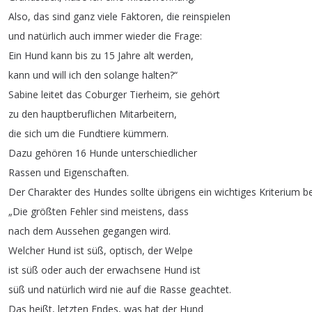
Also
,
das
sind
ganz
viele
Faktoren
,
die
reinspielen
und
natürlich
auch
immer
wieder
die
Frage
:
Ein
Hund
kann
bis
zu
15
Jahre
alt
werden
,
kann
und
will
ich
den
solange
halten
?“
Sabine
leitet
das
Coburger
Tierheim
,
sie
gehört
zu
den
hauptberuflichen
Mitarbeitern
,
die
sich
um
die
Fundtiere
kümmern
.
Dazu
gehören
16
Hunde
unterschiedlicher
Rassen
und
Eigenschaften
.
Der
Charakter
des
Hundes
sollte
übrigens
ein
wichtiges
Kriterium
be
„
Die
größten
Fehler
sind
meistens
,
dass
nach
dem
Aussehen
gegangen
wird
.
Welcher
Hund
ist
süß
,
optisch
,
der
Welpe
ist
süß
oder
auch
der
erwachsene
Hund
ist
süß
und
natürlich
wird
nie
auf
die
Rasse
geachtet
.
Das
heißt
,
letzten
Endes
,
was
hat
der
Hund