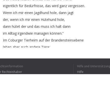
eigentlich
für
Bedürfnisse
,
das
wird
ganz
vergessen
.
Wenn
ich
mir
einen
Jagdhund
hole
,
dann
jagt
der
,
wenn
ich
mir
einen
Hütehund
hole
,
dann
hütet
der
und
das
muss
ich
halt
dann
im
Alltag
irgendwie
managen
können
.“
Im
Coburger
Tierheim
auf
der
Brandensteinsebene
leben
aber
auch
andere
Tiere
:
Viele
Kleintiere
und
80
Katzen
müssen
versorgt
und
umsorgt
werden
.
echtsinformation
Hilfe und Unterstützun
„
Ich
engagiere
mich
ehrenamtlich
im
Tierheim
,
ür Rechteinhaber
Hilfe
Bedingungen der Vertraulichkeit
FAQ
erms of Use
1
2
Browser-Erweiterung