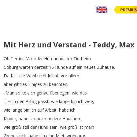
PREMIU
Mit Herz und Verstand - Teddy, Max
Ob
Terrier-Mix
oder
Hütehund
-
im
Tierheim
Coburg
warten
derzeit
16
Hunde
auf
ein
neues
Zuhause
.
Da
fällt
die
Wahl
nicht
leicht
,
vor
allem
aber
gibt
es
Einiges
zu
beachten
.
„
Man
sollte
sich
genau
überlegen
,
wie
das
Tier
in
den
Alltag
passt
,
wie
lange
bin
ich
weg
,
wie
lange
bin
ich
auf
Arbeit
,
habe
ich
Kinder
,
habe
ich
noch
andere
Haustiere
,
wie
groß
soll
der
Hund
sein
,
wie
groß
ist
mein
Grundstück
,
habe
ich
eine
Mietswohnung
.