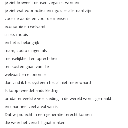
je
ziet
hoeveel
mensen
veganist
worden
je
ziet
wat
voor
acties
en
ngo's
er
allemaal
zijn
voor
de
aarde
en
voor
de
mensen
economie
en
welvaart
is
iets
moois
en
het
is
belangrijk
maar
,
zodra
dingen
als
menselijkheid
en
oprechtheid
ten
kosten
gaan
van
die
welvaart
en
economie
dan
vind
ik
het
systeem
het
al
niet
meer
waard
Ik
koop
tweedehands
kleding
omdat
er
veelste
veel
kleding
in
de
wereld
wordt
gemaakt
en
daar
heel
veel
afval
van
is
Dat
wij
nu
echt
in
een
generatie
terecht
komen
die
weer
het
verschil
gaat
maken