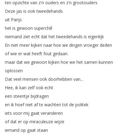
ten
opzichte
van
z'n
ouders
en
z'n
grootouders
Deze
jas
is
ook
tweedehands
uit
Parijs
het
is
gewoon
superchill
niemand
ziet
echt
dat
het
tweedehands
is
eigenlijk
En
niet
meer
kijken
naar
hoe
we
dingen
vroeger
deden
of
wie
er
wat
heeft
fout
gedaan
.
maar
dat
we
gewoon
kijken
hoe
we
het
samen
kunnen
oplossen
Dat
veel
mensen
ook
doorhebben
van
...
Hee
,
ik
kan
zelf
ook
echt
een
steentje
bijdragen
en
ik
hoef
niet
af
te
wachten
tot
de
politek
iets
voor
mij
gaat
veranderen
of
dat
er
op
miraculeuze
wijze
iemand
op
gaat
staan