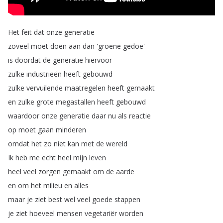
Het
feit
dat
onze
generatie
zoveel
moet
doen
aan
dan
'groene
gedoe'
is
doordat
de
generatie
hiervoor
zulke
industrieën
heeft
gebouwd
zulke
vervuilende
maatregelen
heeft
gemaakt
en
zulke
grote
megastallen
heeft
gebouwd
waardoor
onze
generatie
daar
nu
als
reactie
op
moet
gaan
minderen
omdat
het
zo
niet
kan
met
de
wereld
Ik
heb
me
echt
heel
mijn
leven
heel
veel
zorgen
gemaakt
om
de
aarde
en
om
het
milieu
en
alles
maar
je
ziet
best
wel
veel
goede
stappen
je
ziet
hoeveel
mensen
vegetariër
worden