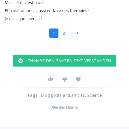
Mais
l'été
,
c'est
l'rosé
!!
Et
l'rosé
on
peut
aussi
en
faire
des
thérapies
!
Je
dis
c'que
j'pense
!
1
2
ICH HABE DEN GANZEN TEXT VERSTANDEN
Tags
:
Blog posts and articles
, Science
Über das Material