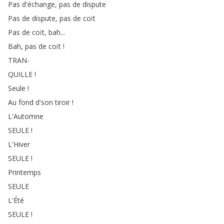
Pas
d'échange
,
pas
de
dispute
Pas
de
dispute
,
pas
de
coït
Pas
de
coït
,
bah
...
Bah
,
pas
de
coït
!
TRAN-
QUILLE
!
Seule
!
Au
fond
d'son
tiroir
!
L'Automne
SEULE
!
L'Hiver
SEULE
!
Printemps
SEULE
L'Été
SEULE
!