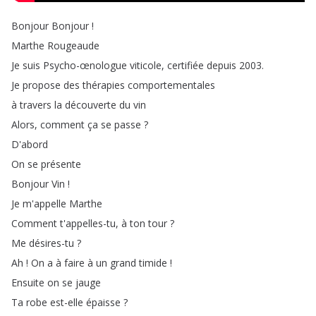
Bonjour
Bonjour
!
Marthe
Rougeaude
Je
suis
Psycho-œnologue
viticole
,
certifiée
depuis
2003.
Je
propose
des
thérapies
comportementales
à
travers
la
découverte
du
vin
Alors
,
comment
ça
se
passe
?
D'abord
On
se
présente
Bonjour
Vin
!
Je
m'appelle
Marthe
Comment
t'appelles-tu
,
à
ton
tour
?
Me
désires-tu
?
Ah
!
On
a
à
faire
à
un
grand
timide
!
Ensuite
on
se
jauge
Ta
robe
est-elle
épaisse
?