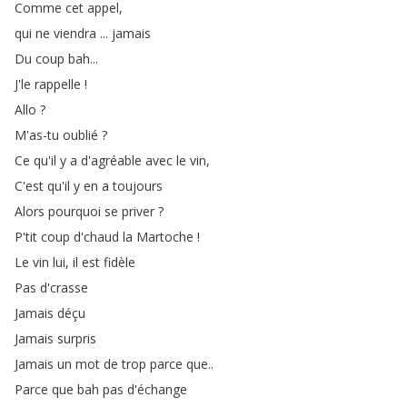
Comme
cet
appel
,
qui
ne
viendra
...
jamais
Du
coup
bah
...
J'le
rappelle
!
Allo
?
M'as-tu
oublié
?
Ce
qu'il
y
a
d'agréable
avec
le
vin
,
C'est
qu'il
y
en
a
toujours
Alors
pourquoi
se
priver
?
P'tit
coup
d'chaud
la
Martoche
!
Le
vin
lui
,
il
est
fidèle
Pas
d'crasse
Jamais
déçu
Jamais
surpris
Jamais
un
mot
de
trop
parce
que
..
Parce
que
bah
pas
d'échange