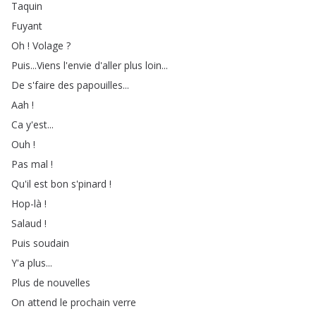
Taquin
Fuyant
Oh
!
Volage
?
Puis
...
Viens
l'envie
d'aller
plus
loin
...
De
s'faire
des
papouilles
...
Aah
!
Ca
y'est
...
Ouh
!
Pas
mal
!
Qu'il
est
bon
s'pinard
!
Hop-là
!
Salaud
!
Puis
soudain
Y'a
plus
...
Plus
de
nouvelles
On
attend
le
prochain
verre