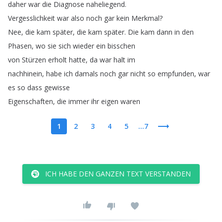
daher
war
die
Diagnose
naheliegend
.
Vergesslichkeit
war
also
noch
gar
kein
Merkmal
?
Nee
,
die
kam
später
,
die
kam
später
.
Die
kam
dann
in
den
Phasen
,
wo
sie
sich
wieder
ein
bisschen
von
Stürzen
erholt
hatte
,
da
war
halt
im
nachhinein
,
habe
ich
damals
noch
gar
nicht
so
empfunden
,
war
es
so
dass
gewisse
Eigenschaften
,
die
immer
ihr
eigen
waren
1
2
3
4
5
...7
ICH HABE DEN GANZEN TEXT VERSTANDEN