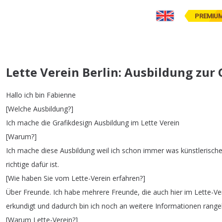
PREMIU
Lette Verein Berlin: Ausbildung zur
Hallo
ich
bin
Fabienne
[
Welche
Ausbildung
?]
Ich
mache
die
Grafikdesign
Ausbildung
im
Lette
Verein
[
Warum
?]
Ich
mache
diese
Ausbildung
weil
ich
schon
immer
was
künstlerisch
richtige
dafür
ist
.
[
Wie
haben
Sie
vom
Lette-Verein
erfahren
?]
Über
Freunde
.
Ich
habe
mehrere
Freunde
,
die
auch
hier
im
Lette-Ve
erkundigt
und
dadurch
bin
ich
noch
an
weitere
Informationen
rang
[
Warum
Lette-Verein
?]