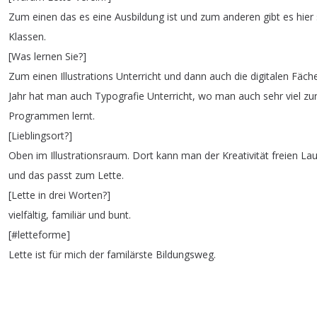
Zum
einen
das
es
eine
Ausbildung
ist
und
zum
anderen
gibt
es
hier
Klassen
.
[
Was
lernen
Sie
?]
Zum
einen
Illustrations
Unterricht
und
dann
auch
die
digitalen
Fäch
Jahr
hat
man
auch
Typografie
Unterricht
,
wo
man
auch
sehr
viel
zu
Programmen
lernt
.
[
Lieblingsort
?]
Oben
im
Illustrationsraum
.
Dort
kann
man
der
Kreativität
freien
Lau
und
das
passt
zum
Lette
.
[
Lette
in
drei
Worten
?]
vielfältig
,
familiär
und
bunt
.
[#
letteforme
]
Lette
ist
für
mich
der
familärste
Bildungsweg
.