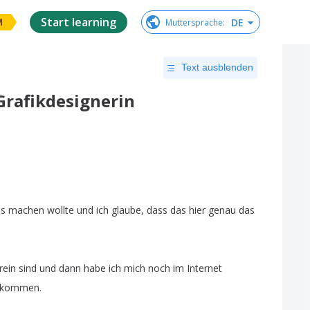
Start learning
DE
Muttersprache
:
M
Text ausblenden
 Grafikdesignerin
es
machen
wollte
und
ich
glaube
,
dass
das
hier
genau
das
rein
sind
und
dann
habe
ich
mich
noch
im
Internet
ekommen
.