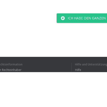
ICH HABE DEN GANZEN
echtsinformation
Hilfe und Unterstützun
ür Rechteinhaber
Hilfe
Bedingungen der Vertraulichkeit
FAQ
erms of Use
Browser-Erweiterung