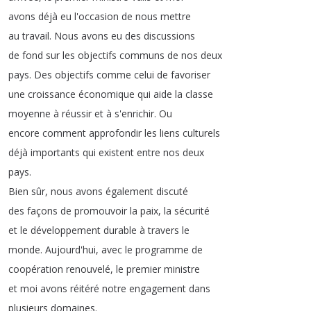
avons
déjà
eu
l'occasion
de
nous
mettre
au
travail
.
Nous
avons
eu
des
discussions
de
fond
sur
les
objectifs
communs
de
nos
deux
pays
.
Des
objectifs
comme
celui
de
favoriser
une
croissance
économique
qui
aide
la
classe
moyenne
à
réussir
et
à
s'enrichir
.
Ou
encore
comment
approfondir
les
liens
culturels
déjà
importants
qui
existent
entre
nos
deux
pays
.
Bien
sûr
,
nous
avons
également
discuté
des
façons
de
promouvoir
la
paix
,
la
sécurité
et
le
développement
durable
à
travers
le
monde
.
Aujourd'hui
,
avec
le
programme
de
coopération
renouvelé
,
le
premier
ministre
et
moi
avons
réitéré
notre
engagement
dans
plusieurs
domaines
.