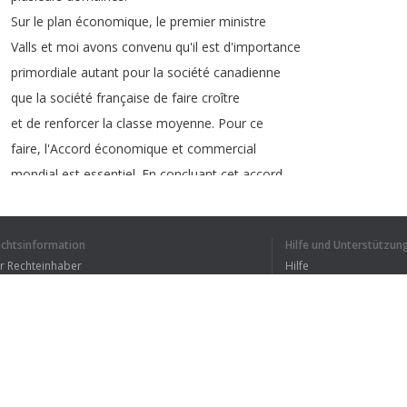
Sur
le
plan
économique
,
le
premier
ministre
Valls
et
moi
avons
convenu
qu'il
est
d'importance
primordiale
autant
pour
la
société
canadienne
que
la
société
française
de
faire
croître
et
de
renforcer
la
classe
moyenne
.
Pour
ce
faire
,
l'Accord
économique
et
commercial
mondial
est
essentiel
.
En
concluant
cet
accord
,
nous
ouvrirons
de
tout
nouveaux
marchés
aux
produits
et
services
canadiens
.
Mutuellement
echtsinformation
Hilfe und Unterstützun
avantageux
pour
les
populations
des
deux
pays
,
ür Rechteinhaber
Hilfe
l'AECG
sera
bon
pour
les
travailleurs
,
les
Bedingungen der Vertraulichkeit
FAQ
propriétaires
d'entreprises
et
les
familles
.
erms of Use
Le
premier
ministre
et
moi
avons
également
Browser-Erweiterung