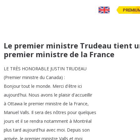
PREMIU
Le premier ministre Trudeau tient un
premier ministre de la France
LE
TRÈS
HONORABLE
JUSTIN
TRUDEAU
(
Premier
ministre
du
Canada
) :
Bonjour
tout
le
monde
.
Merci
d'être
ici
aujourd'hui
.
Nous
avons
le
plaisir
d'accueillir
à
Ottawa
le
premier
ministre
de
la
France
,
Manuel
Valls
.
Il
sera
des
nôtres
pour
quelques
jours
et
il
se
rendra
notamment
à
Montréal
plus
tard
aujourd'hui
avec
moi
.
Depuis
son
arrivée
,
le
premier
ministre
Valls
et
moi