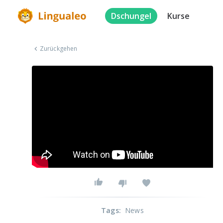
Dschungel
Kurse
Zurückgehen
Tags
:
News