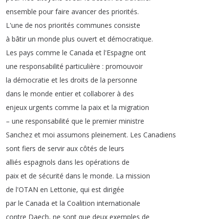
ensemble
pour
faire
avancer
des
priorités
.
L'une
de
nos
priorités
communes
consiste
à
bâtir
un
monde
plus
ouvert
et
démocratique
.
Les
pays
comme
le
Canada
et
l'Espagne
ont
une
responsabilité
particulière
:
promouvoir
la
démocratie
et
les
droits
de
la
personne
dans
le
monde
entier
et
collaborer
à
des
enjeux
urgents
comme
la
paix
et
la
migration
–
une
responsabilité
que
le
premier
ministre
Sanchez
et
moi
assumons
pleinement
.
Les
Canadiens
sont
fiers
de
servir
aux
côtés
de
leurs
alliés
espagnols
dans
les
opérations
de
paix
et
de
sécurité
dans
le
monde
.
La
mission
de
l'OTAN
en
Lettonie
,
qui
est
dirigée
par
le
Canada
et
la
Coalition
internationale
contre
Daech
,
ne
sont
que
deux
exemples
de