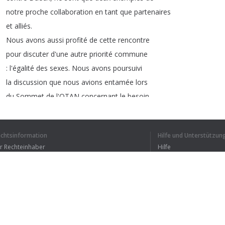
notre
proche
collaboration
en
tant
que
partenaires
et
alliés
.
Nous
avons
aussi
profité
de
cette
rencontre
pour
discuter
d'une
autre
priorité
commune
:
l'égalité
des
sexes
.
Nous
avons
poursuivi
la
discussion
que
nous
avions
entamée
lors
du
Sommet
de
l'OTAN
concernant
le
besoin
de
promouvoir
l'égalité
des
sexes
alors
que
le
Canada
et
l'Espagne
se
rapprochent
echtsinformation
Hilfe und Unterstützun
sur
le
plan
économique
.
Pour
faire
croître
ür Rechteinhaber
Hilfe
nos
économies
respectives
,
il
faut
plus
de
Bedingungen der Vertraulichkeit
FAQ
erms of Use
1
2
3
4
Browser-Erweiterung