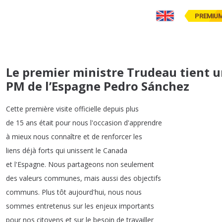
PREMIU
Le premier ministre Trudeau tient un
PM de l’Espagne Pedro Sánchez
Cette
première
visite
officielle
depuis
plus
de
15
ans
était
pour
nous
l'occasion
d'apprendre
à
mieux
nous
connaître
et
de
renforcer
les
liens
déjà
forts
qui
unissent
le
Canada
et
l'Espagne
.
Nous
partageons
non
seulement
des
valeurs
communes
,
mais
aussi
des
objectifs
communs
.
Plus
tôt
aujourd'hui
,
nous
nous
sommes
entretenus
sur
les
enjeux
importants
pour
nos
citoyens
et
sur
le
besoin
de
travailler