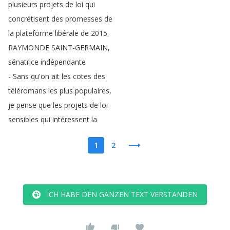
plusieurs
projets
de
loi
qui
concrétisent
des
promesses
de
la
plateforme
libérale
de
2015.
RAYMONDE
SAINT-GERMAIN
,
sénatrice
indépendante
-
Sans
qu'on
ait
les
cotes
des
téléromans
les
plus
populaires
,
je
pense
que
les
projets
de
loi
sensibles
qui
intéressent
la
1
2
ICH HABE DEN GANZEN TEXT VERSTANDEN