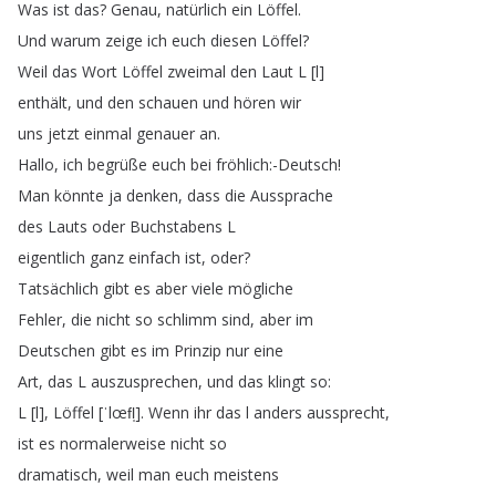
Was
ist
das
?
Genau
,
natürlich
ein
Löffel
.
Und
warum
zeige
ich
euch
diesen
Löffel
?
Weil
das
Wort
Löffel
zweimal
den
Laut
L
[
l
]
enthält
,
und
den
schauen
und
hören
wir
uns
jetzt
einmal
genauer
an
.
Hallo
,
ich
begrüße
euch
bei
fröhlich
:-Deutsch
!
Man
könnte
ja
denken
,
dass
die
Aussprache
des
Lauts
oder
Buchstabens
L
eigentlich
ganz
einfach
ist
,
oder
?
Tatsächlich
gibt
es
aber
viele
mögliche
Fehler
,
die
nicht
so
schlimm
sind
,
aber
im
Deutschen
gibt
es
im
Prinzip
nur
eine
Art
,
das
L
auszusprechen
,
und
das
klingt
so
:
L
[
l
],
Löffel
[
ˈlœfl̩
].
Wenn
ihr
das
l
anders
aussprecht
,
ist
es
normalerweise
nicht
so
dramatisch
,
weil
man
euch
meistens