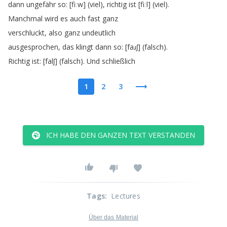
dann
ungefähr
so
: [
fiːw
] (
viel
),
richtig
ist
[
fiːl
] (
viel
).
Manchmal
wird
es
auch
fast
ganz
verschluckt
,
also
ganz
undeutlich
ausgesprochen
,
das
klingt
dann
so
: [
faɹʃ
] (
falsch
).
Richtig
ist
: [
falʃ
] (
falsch
).
Und
schließlich
1
2
3
ICH HABE DEN GANZEN TEXT VERSTANDEN
Tags
:
Lectures
Über das Material