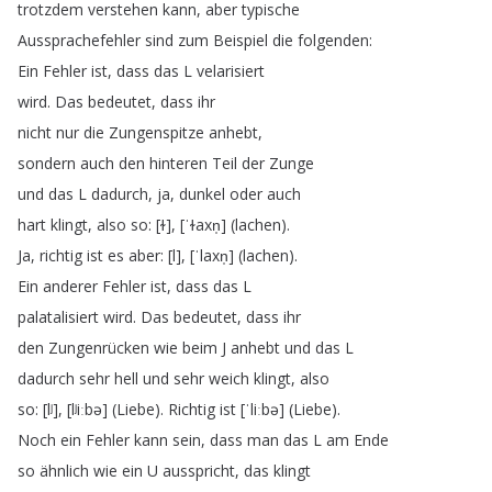
trotzdem
verstehen
kann
,
aber
typische
Aussprachefehler
sind
zum
Beispiel
die
folgenden
:
Ein
Fehler
ist
,
dass
das
L
velarisiert
wird
.
Das
bedeutet
,
dass
ihr
nicht
nur
die
Zungenspitze
anhebt
,
sondern
auch
den
hinteren
Teil
der
Zunge
und
das
L
dadurch
,
ja
,
dunkel
oder
auch
hart
klingt
,
also
so
: [
ɫ
], [
ˈɫaxn̩
] (
lachen
).
Ja
,
richtig
ist
es
aber
: [
l
], [
ˈlaxn̩
] (
lachen
).
Ein
anderer
Fehler
ist
,
dass
das
L
palatalisiert
wird
.
Das
bedeutet
,
dass
ihr
den
Zungenrücken
wie
beim
J
anhebt
und
das
L
dadurch
sehr
hell
und
sehr
weich
klingt
,
also
so
: [
lʲ
], [
lʲiːbə
] (
Liebe
).
Richtig
ist
[
ˈliːbə
] (
Liebe
).
Noch
ein
Fehler
kann
sein
,
dass
man
das
L
am
Ende
so
ähnlich
wie
ein
U
ausspricht
,
das
klingt