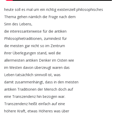
heute
soll
es
mal
um
ein
richtig
existenziell
philosophisches
Thema
gehen
nämlich
die
Frage
nach
dem
Sinn
des
Lebens
,
die
interessanterweise
für
die
antiken
Philosophietraditionen
,
zumindest
für
die
meisten
gar
nicht
so
im
Zentrum
ihrer
Überlegungen
stand
,
weil
die
allermeisten
antiken
Denker
im
Osten
wie
im
Westen
davon
überzeugt
waren
das
Leben
tatsächlich
sinnvoll
ist
,
was
damit
zusammenhängt
,
dass
in
den
meisten
antiken
Traditionen
der
Mensch
doch
auf
eine
Transzendenz
hin
bezogen
war
.
Transzendenz
heißt
einfach
auf
eine
höhere
Kraft
,
etwas
Höheres
was
über