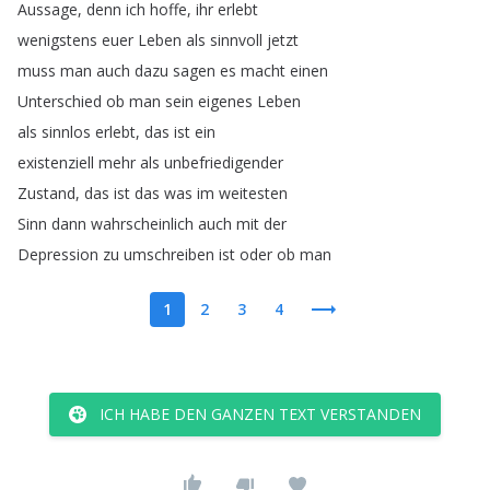
Aussage
,
denn
ich
hoffe
,
ihr
erlebt
wenigstens
euer
Leben
als
sinnvoll
jetzt
muss
man
auch
dazu
sagen
es
macht
einen
Unterschied
ob
man
sein
eigenes
Leben
als
sinnlos
erlebt
,
das
ist
ein
existenziell
mehr
als
unbefriedigender
Zustand
,
das
ist
das
was
im
weitesten
Sinn
dann
wahrscheinlich
auch
mit
der
Depression
zu
umschreiben
ist
oder
ob
man
1
2
3
4
ICH HABE DEN GANZEN TEXT VERSTANDEN