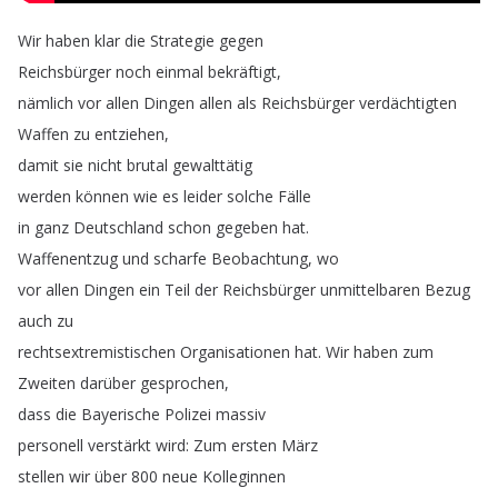
Wir
haben
klar
die
Strategie
gegen
Reichsbürger
noch
einmal
bekräftigt
,
nämlich
vor
allen
Dingen
allen
als
Reichsbürger
verdächtigten
Waffen
zu
entziehen
,
damit
sie
nicht
brutal
gewalttätig
werden
können
wie
es
leider
solche
Fälle
in
ganz
Deutschland
schon
gegeben
hat
.
Waffenentzug
und
scharfe
Beobachtung
,
wo
vor
allen
Dingen
ein
Teil
der
Reichsbürger
unmittelbaren
Bezug
auch
zu
rechtsextremistischen
Organisationen
hat
.
Wir
haben
zum
Zweiten
darüber
gesprochen
,
dass
die
Bayerische
Polizei
massiv
personell
verstärkt
wird
:
Zum
ersten
März
stellen
wir
über
800
neue
Kolleginnen