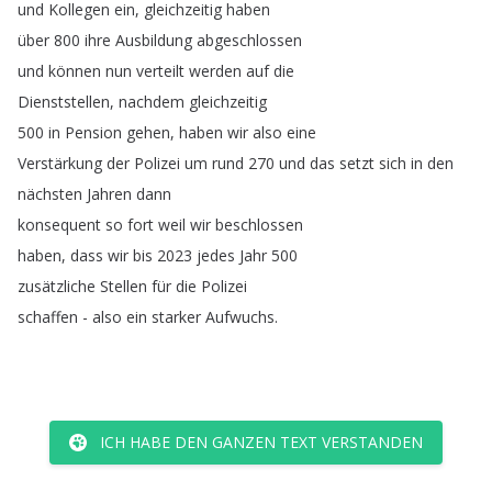
und
Kollegen
ein
,
gleichzeitig
haben
über
800
ihre
Ausbildung
abgeschlossen
und
können
nun
verteilt
werden
auf
die
Dienststellen
,
nachdem
gleichzeitig
500
in
Pension
gehen
,
haben
wir
also
eine
Verstärkung
der
Polizei
um
rund
270
und
das
setzt
sich
in
den
nächsten
Jahren
dann
konsequent
so
fort
weil
wir
beschlossen
haben
,
dass
wir
bis
2023
jedes
Jahr
500
zusätzliche
Stellen
für
die
Polizei
schaffen
-
also
ein
starker
Aufwuchs
.
ICH HABE DEN GANZEN TEXT VERSTANDEN