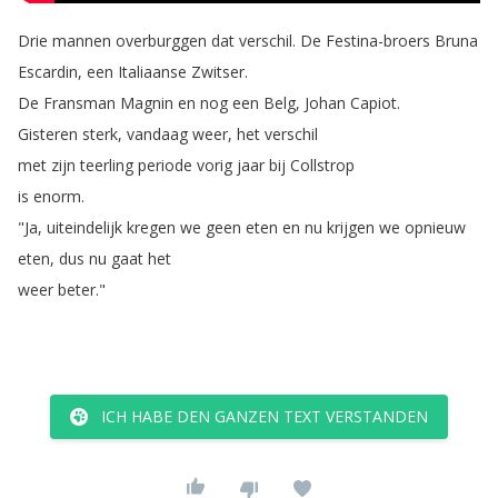
Drie
mannen
overburggen
dat
verschil
.
De
Festina-broers
Bruna
Escardin
,
een
Italiaanse
Zwitser
.
De
Fransman
Magnin
en
nog
een
Belg
,
Johan
Capiot
.
Gisteren
sterk
,
vandaag
weer
,
het
verschil
met
zijn
teerling
periode
vorig
jaar
bij
Collstrop
is
enorm
.
"
Ja
,
uiteindelijk
kregen
we
geen
eten
en
nu
krijgen
we
opnieuw
eten
,
dus
nu
gaat
het
weer
beter
."
ICH HABE DEN GANZEN TEXT VERSTANDEN