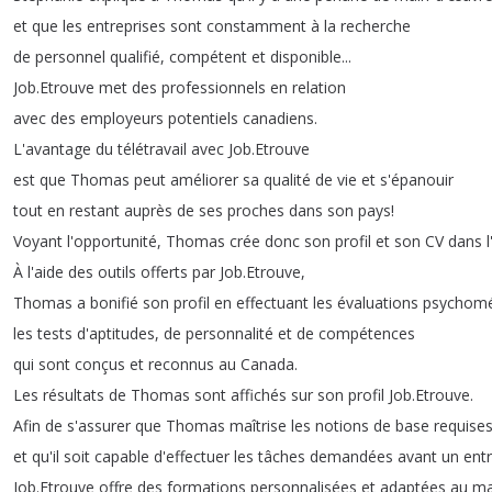
et
que
les
entreprises
sont
constamment
à
la
recherche
de
personnel
qualifié
,
compétent
et
disponible
...
Job
.
Etrouve
met
des
professionnels
en
relation
avec
des
employeurs
potentiels
canadiens
.
L'avantage
du
télétravail
avec
Job
.
Etrouve
est
que
Thomas
peut
améliorer
sa
qualité
de
vie
et
s'épanouir
tout
en
restant
auprès
de
ses
proches
dans
son
pays
!
Voyant
l'opportunité
,
Thomas
crée
donc
son
profil
et
son
CV
dans
À
l'aide
des
outils
offerts
par
Job
.
Etrouve
,
Thomas
a
bonifié
son
profil
en
effectuant
les
évaluations
psychomé
les
tests
d'aptitudes
,
de
personnalité
et
de
compétences
qui
sont
conçus
et
reconnus
au
Canada
.
Les
résultats
de
Thomas
sont
affichés
sur
son
profil
Job
.
Etrouve
.
Afin
de
s'assurer
que
Thomas
maîtrise
les
notions
de
base
requise
et
qu'il
soit
capable
d'effectuer
les
tâches
demandées
avant
un
entr
Job
.
Etrouve
offre
des
formations
personnalisées
et
adaptées
au
ma