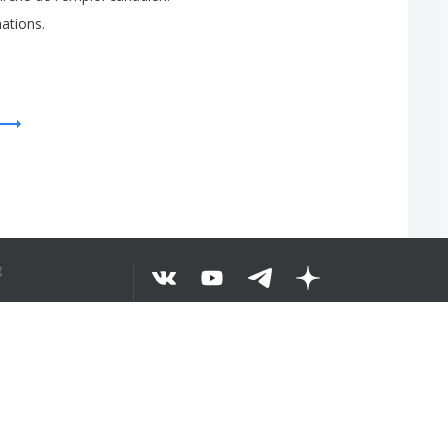
ations
.
 TEXT VERSTANDEN
g
©
2026