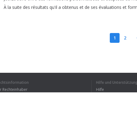
À
la
suite
des
résultats
qu'il
a
obtenus
et
de
ses
évaluations
et
form
1
2
ICH HABE DEN GANZEN
echtsinformation
Hilfe und Unterstützun
ür Rechteinhaber
Hilfe
Bedingungen der Vertraulichkeit
FAQ
erms of Use
Browser-Erweiterung