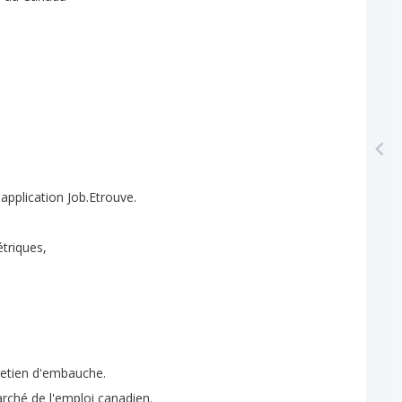
l'application
Job
.
Etrouve
.
triques
,
s
etien
d'embauche
.
rché
de
l'emploi
canadien
.