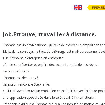
PREMIU
Job.Etrouve, travailler à distance.
Thomas
est
un
professionnel
qui
rêve
de
trouver
un
emploi
dans
s
Mais
,
dans
son
pays
,
le
taux
de
chômage
est
malheureusement
tr
Il
se
promène
d'entreprise
en
entreprise
afin
de
se
présenter
et
espère
décrocher
l'emploi
de
ses
rêves
...
mais
sans
succès
.
Thomas
est
découragé
.
Un
jour
,
il
rencontre
Stéphanie
,
qui
lui
dit
avoir
trouvé
un
emploi
en
comptabilité
avec
l'aide
de
Job
.
une
application
spécialisée
dans
le
télétravail
à
l'international
.
Stéphanie
explique
à
Thomas
qu'il
y
a
une
pénurie
de
main-d'œuvr