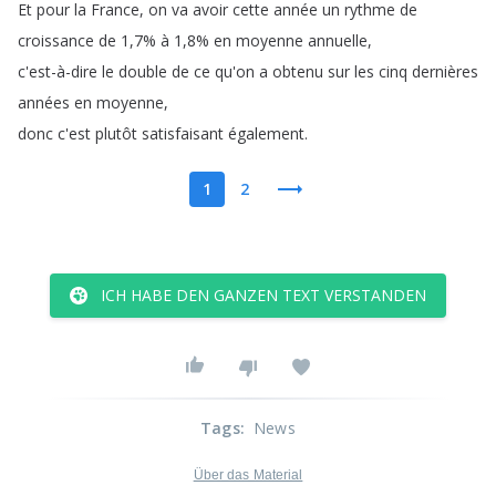
Et
pour
la
France
,
on
va
avoir
cette
année
un
rythme
de
croissance
de
1,7%
à
1,8%
en
moyenne
annuelle
,
c'est-à-dire
le
double
de
ce
qu'on
a
obtenu
sur
les
cinq
dernières
années
en
moyenne
,
donc
c'est
plutôt
satisfaisant
également
.
1
2
ICH HABE DEN GANZEN TEXT VERSTANDEN
Tags
:
News
Über das Material