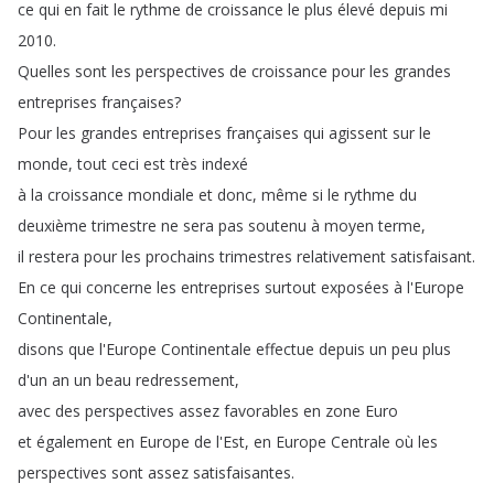
ce
qui
en
fait
le
rythme
de
croissance
le
plus
élevé
depuis
mi
2010.
Quelles
sont
les
perspectives
de
croissance
pour
les
grandes
entreprises
françaises
?
Pour
les
grandes
entreprises
françaises
qui
agissent
sur
le
monde
,
tout
ceci
est
très
indexé
à
la
croissance
mondiale
et
donc
,
même
si
le
rythme
du
deuxième
trimestre
ne
sera
pas
soutenu
à
moyen
terme
,
il
restera
pour
les
prochains
trimestres
relativement
satisfaisant
.
En
ce
qui
concerne
les
entreprises
surtout
exposées
à
l'Europe
Continentale
,
disons
que
l'Europe
Continentale
effectue
depuis
un
peu
plus
d'un
an
un
beau
redressement
,
avec
des
perspectives
assez
favorables
en
zone
Euro
et
également
en
Europe
de
l'Est
,
en
Europe
Centrale
où
les
perspectives
sont
assez
satisfaisantes
.