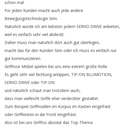
schon
mal
.
Für
jeden
Kunden
macht
auch
jede
andere
Bewegungstechnologie
Sinn
.
Natürlich
würde
ich
am
liebsten
jedem
SERVO
DRIVE
anbieten
,
weil
es
einfach
sehr
viel
abdeckt
.
Daher
muss
man
natürlich
dort
auch
gut
überlegen
,
macht
das
für
den
Kunden
Sinn
oder
ich
muss
es
einfach
nur
gut
kommunizieren
.
Grifflose
Möbel
spielen
bei
uns
eine
extrem
große
Rolle
.
Es
geht
sehr
viel
Richtung
antippen
,
TIP-ON
BLUMOTION
,
SERVO
DRIVE
oder
TIP-ON
und
natürlich
schaut
man
trotzdem
auch
,
dass
man
vielleicht
Griffe
eher
verdeckter
gestaltet
.
Zum
Beispiel
Griffmulden
im
Korpus
im
Kasten
eingefräst
oder
Griffleisten
in
die
Front
eingefräst
.
Also
ist
bei
uns
Grifflos
absolut
das
Top-Thema