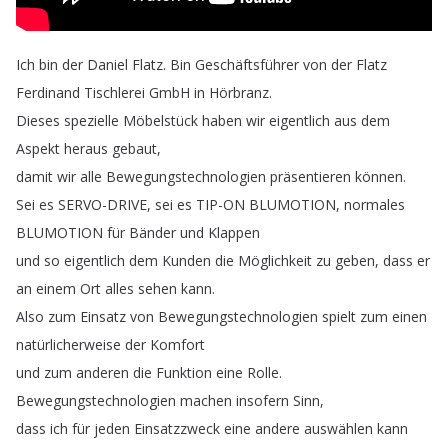
Ich
bin
der
Daniel
Flatz
.
Bin
Geschäftsführer
von
der
Flatz
Ferdinand
Tischlerei
GmbH
in
Hörbranz
.
Dieses
spezielle
Möbelstück
haben
wir
eigentlich
aus
dem
Aspekt
heraus
gebaut
,
damit
wir
alle
Bewegungstechnologien
präsentieren
können
.
Sei
es
SERVO-DRIVE
,
sei
es
TIP-ON
BLUMOTION
,
normales
BLUMOTION
für
Bänder
und
Klappen
und
so
eigentlich
dem
Kunden
die
Möglichkeit
zu
geben
,
dass
er
an
einem
Ort
alles
sehen
kann
.
Also
zum
Einsatz
von
Bewegungstechnologien
spielt
zum
einen
natürlicherweise
der
Komfort
und
zum
anderen
die
Funktion
eine
Rolle
.
Bewegungstechnologien
machen
insofern
Sinn
,
dass
ich
für
jeden
Einsatzzweck
eine
andere
auswählen
kann